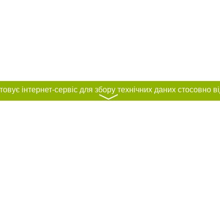
〉
нас :
и
Автори проєкту