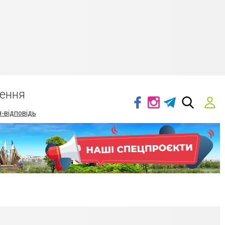
ення
-відповідь