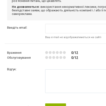
роз'яснення питань, що цікавлять.
Не дозволяється:
використання ненормативної лексики, погро
безпідставні заяви, що ображають діяльність компанії і / або її
самореклама.
Введіть email:
Ваш e-mail не відображатиметься на сайті
Враження
0/12
Обслуговування
0/12
Відгук: