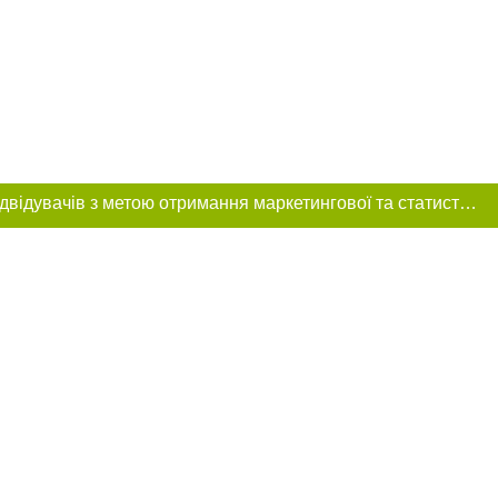
Цей сайт використовує «cookies». Також веб-сайт використовує інтернет-сервіс для збору технічних даних стосовно відвідувачів з метою отримання маркетингової та статистичної інформації. Умови обробки даних відвідувачів сайту див.