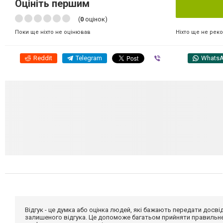
Оцініть першим
(
0
оцінок)
Ніхто ще не рек
Поки ще ніхто не оцінював
Reddit
Telegram
Viber
Whats
Відгук - це думка або оцінка людей, які бажають передати дос
залишеного відгука. Це допоможе багатьом прийняти правильне 