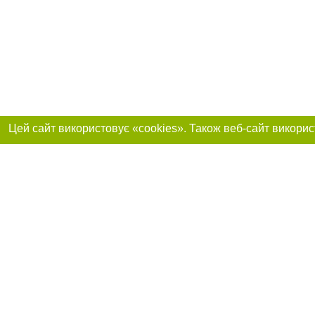
Приєднуйтесь до 
Реклама на сайті
Франшиза "CitySites"
+38 (095) 515-50-87
Про нас
Контакт