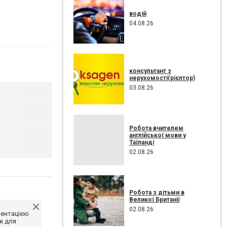
водій
04.08.26
консультант з
нерухомості(рієлтор)
03.08.26
Робота вчителем
англійської мови у
Таїланді
02.08.26
Робота з дітьми в
Великої Британії
02.08.26
ментацією
ж для