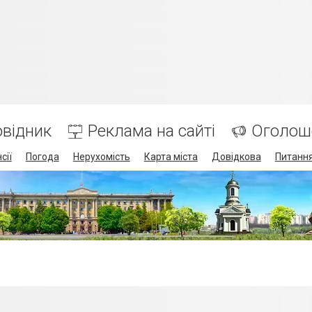
відник
Реклама на сайті
Оголош
сії
Погода
Нерухомість
Карта міста
Довідкова
Питання