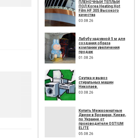
ПЛЕНОЧНЫЙ ТЕПЛЫЙ
ПОЛ Korea Heating Hot
Film HF 305 Высокого
качества
03.08.26
Лабубу надувной 5 м для
создания образа
компании увеличения
продаж
01.08.26
Скупка и вывоз
стиральных машин
Николаев.
03.08.26
Купить Межкомнатные
Двери в Броварах, Киеве,
по Украине от
производителя OSTIUM
ELITE
05.08.26