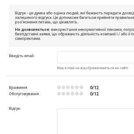
Відгук - це думка або оцінка людей, які бажають передати дос
залишеного відгука. Це допоможе багатьом прийняти правильне 
роз'яснення питань, що цікавлять.
Не дозволяється:
використання ненормативної лексики, погро
безпідставні заяви, що ображають діяльність компанії і / або її
самореклама.
Введіть email:
Ваш e-mail не відображатиметься на сайті
Враження
0/12
Обслуговування
0/12
Відгук: