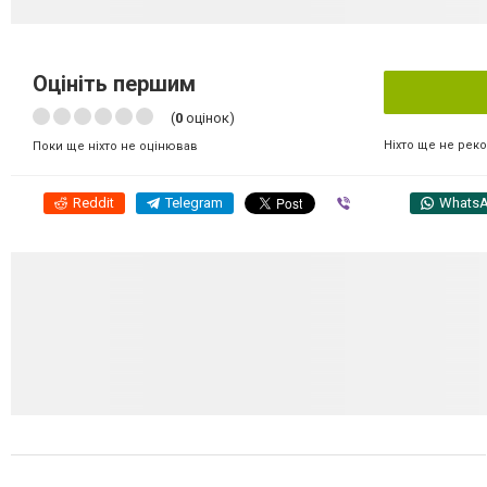
Оцініть першим
(
0
оцінок)
Ніхто ще не рек
Поки ще ніхто не оцінював
Reddit
Telegram
Viber
Whats