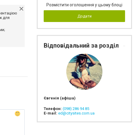
Розмістити оголошення у цьому блоці
ментацією
Додати
ж для
ми;
Відповідальний за розділ
Євгенія (афіша)
Телефон:
(098) 286 94 85
E-mail:
ed@citysites.com.ua