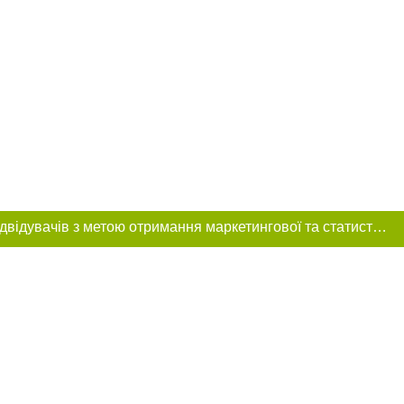
Цей сайт використовує «cookies». Також веб-сайт використовує інтернет-сервіс для збору технічних даних стосовно відвідувачів з метою отримання маркетингової та статистичної інформації. Умови обробки даних відвідувачів сайту див.