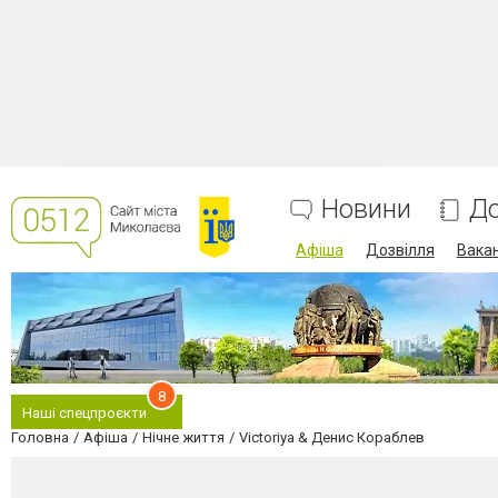
Новини
До
Афіша
Дозвілля
Вакан
8
Наші спецпроєкти
Головна
Афіша
Нічне життя
Victoriya & Денис Кораблев