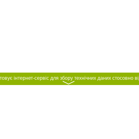
〉
нас :