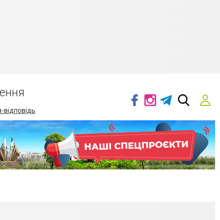
ення
-відповідь