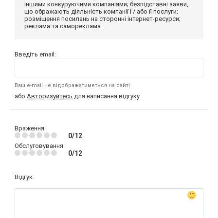
іншими конкуруючими компаніями; безпідставні заяви,
що ображають діяльність компанії і / або її послуги;
розміщення посилань на сторонні інтернет-ресурси;
реклама та самореклама.
Введіть email:
Ваш e-mail не відображатиметься на сайті
або
Авторизуйтесь
для написання відгуку
Враження
0/12
Обслуговування
0/12
Відгук: