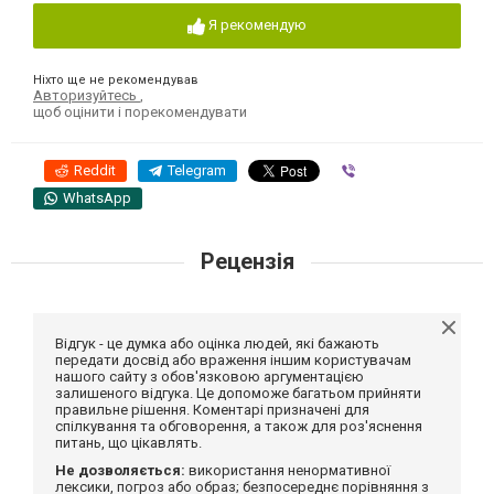
Я рекомендую
Ніхто ще не рекомендував
Авторизуйтесь
,
щоб оцінити і порекомендувати
Reddit
Telegram
Viber
WhatsApp
Рецензія
Відгук - це думка або оцінка людей, які бажають
передати досвід або враження іншим користувачам
нашого сайту з обов'язковою аргументацією
залишеного відгука. Це допоможе багатьом прийняти
правильне рішення. Коментарі призначені для
спілкування та обговорення, а також для роз'яснення
питань, що цікавлять.
Не дозволяється:
використання ненормативної
лексики, погроз або образ; безпосереднє порівняння з