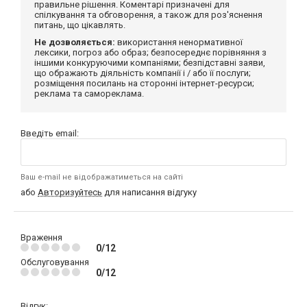
правильне рішення. Коментарі призначені для
спілкування та обговорення, а також для роз'яснення
питань, що цікавлять.
Не дозволяється:
використання ненормативної
лексики, погроз або образ; безпосереднє порівняння з
іншими конкуруючими компаніями; безпідставні заяви,
що ображають діяльність компанії і / або її послуги;
розміщення посилань на сторонні інтернет-ресурси;
реклама та самореклама.
Введіть email:
Ваш e-mail не відображатиметься на сайті
або
Авторизуйтесь
для написання відгуку
Враження
0/12
Обслуговування
0/12
Відгук: