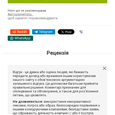
Ніхто ще не рекомендував
Авторизуйтесь
,
щоб оцінити і порекомендувати
Reddit
Telegram
Viber
WhatsApp
Рецензія
Відгук - це думка або оцінка людей, які бажають
передати досвід або враження іншим користувачам
нашого сайту з обов'язковою аргументацією
залишеного відгука. Це допоможе багатьом прийняти
правильне рішення. Коментарі призначені для
спілкування та обговорення, а також для роз'яснення
питань, що цікавлять.
Не дозволяється:
використання ненормативної
лексики, погроз або образ; безпосереднє порівняння з
іншими конкуруючими компаніями; безпідставні заяви,
що ображають діяльність компанії і / або її послуги;