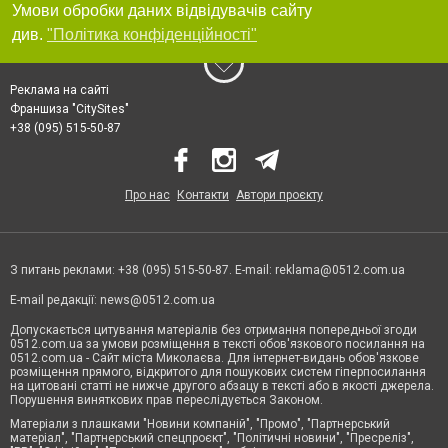
Умови обробки даних відвідувачів сайту
див.
"Політика конфіденційності"
Реклама на сайті
Франшиза "CitySites"
+38 (095) 515-50-87
Про нас
Контакти
Автори проєкту
З питань реклами: +38 (095) 515-50-87. E-mail:
reklama@0512.com.ua
E-mail редакції:
news@0512.com.ua
Допускається цитування матеріалів без отримання попередньої згоди
0512.com.ua за умови розміщення в тексті обов'язкового посилання на
0512.com.ua - Сайт міста Миколаєва. Для інтернет-видань обов'язкове
розміщення прямого, відкритого для пошукових систем гіперпосилання
на цитовані статті не нижче другого абзацу в тексті або в якості джерела.
Порушення виняткових прав переслідується Законом.
Матеріали з плашками "Новини компаній", "Промо", "Партнерський
матеріал", "Партнерський спецпроєкт", "Політичні новини", "Пресреліз",