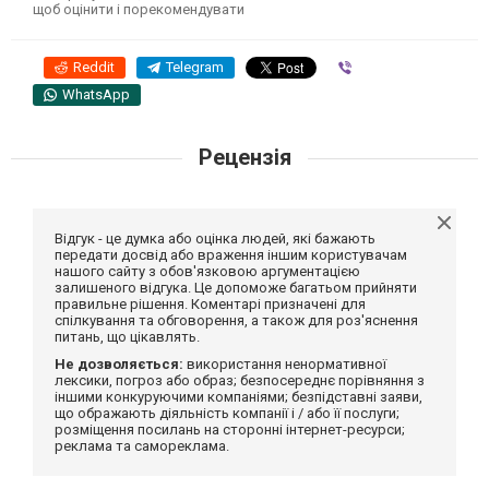
щоб оцінити і порекомендувати
Reddit
Telegram
Viber
WhatsApp
Рецензія
Відгук - це думка або оцінка людей, які бажають
передати досвід або враження іншим користувачам
нашого сайту з обов'язковою аргументацією
залишеного відгука. Це допоможе багатьом прийняти
правильне рішення. Коментарі призначені для
спілкування та обговорення, а також для роз'яснення
питань, що цікавлять.
Не дозволяється:
використання ненормативної
лексики, погроз або образ; безпосереднє порівняння з
іншими конкуруючими компаніями; безпідставні заяви,
що ображають діяльність компанії і / або її послуги;
розміщення посилань на сторонні інтернет-ресурси;
реклама та самореклама.