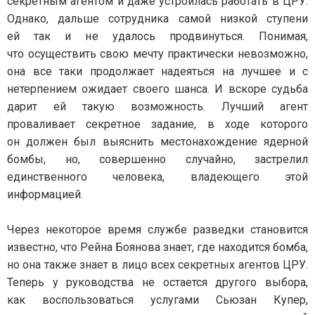
секретным агентом и даже устроилась работать в ЦРУ.
Однако, дальше сотрудника самой низкой ступени
ей так и не удалось продвинуться. Понимая,
что осуществить свою мечту практически невозможно,
она все таки продолжает надеяться на лучшее и с
нетерпением ожидает своего шанса. И вскоре судьба
дарит ей такую возможность. Лучший агент
проваливает секретное задание, в ходе которого
он должен был выяснить местонахождение ядерной
бомбы, но, совершенно случайно, застрелил
единственного человека, владеющего этой
информацией.
Через некоторое время службе разведки становится
известно, что Рейна Боянова знает, где находится бомба,
но она также знает в лицо всех секретных агентов ЦРУ.
Теперь у руководства не остается другого выбора,
как воспользоваться услугами Сьюзан Купер,