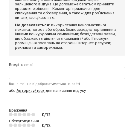
залишеного відгука. Це допоможе багатьом прийняти
правильне рішення. Коментарі призначені для
спілкування та обговорення, а також для роз'яснення
питань, що цікавлять.
Не дозволяється:
використання ненормативної
лексики, погроз або образ; безпосереднє порівняння з
іншими конкуруючими компаніями; безпідставні заяви,
що ображають діяльність компанії і / або її послуги;
розміщення посилань на сторонні інтернет-ресурси;
реклама та самореклама.
Введіть email:
Ваш e-mail не відображатиметься на сайті
або
Авторизуйтесь
для написання відгуку
Враження
0/12
Обслуговування
0/12