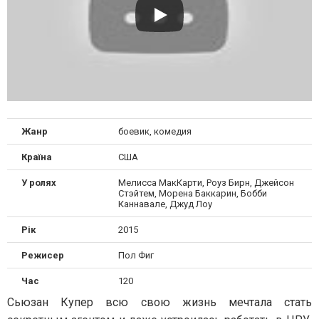
Жанр
боевик, комедия
Країна
США
У ролях
Мелисса МакКарти, Роуз Бирн, Джейсон
Стэйтем, Морена Баккарин, Бобби
Каннавале, Джуд Лоу
Рік
2015
Режисер
Пол Фиг
Час
120
Сьюзан Купер всю свою жизнь мечтала стать