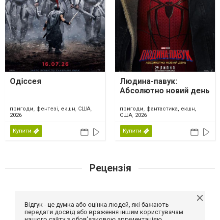
Одіссея
Людина-павук:
Абсолютно новий день
пригоди, фентезі, екшн, США,
пригоди, фантастика, екшн,
2026
США, 2026
Купити
Купити
Рецензія
Відгук - це думка або оцінка людей, які бажають
передати досвід або враження іншим користувачам
нашого сайту з обов'язковою аргументацією