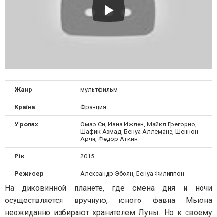
Жанр
мультфильм
Країна
Франция
У ролях
Омар Си, Изиа Ижлен, Майкл Грегорио,
Шафик Ахмад, Бенуа Аллемане, Шеннон
Арчи, Федор Аткин
Рік
2015
Режисер
Александр Эбоян, Бенуа Филиппон
На диковинной планете, где смена дня и ночи
осуществляется вручную, юного фавна Мьюна
неожиданно избирают хранителем Луны. Но к своему