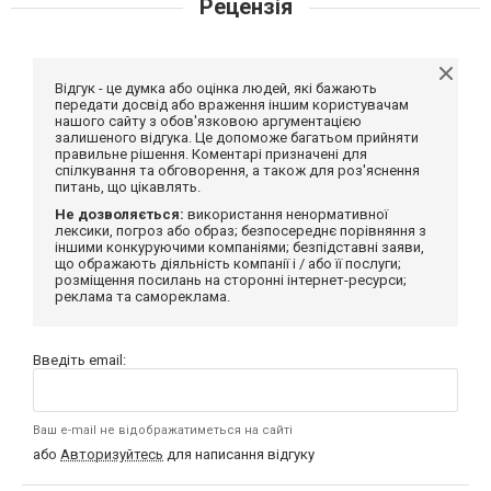
Рецензія
Відгук - це думка або оцінка людей, які бажають
передати досвід або враження іншим користувачам
нашого сайту з обов'язковою аргументацією
залишеного відгука. Це допоможе багатьом прийняти
правильне рішення. Коментарі призначені для
спілкування та обговорення, а також для роз'яснення
питань, що цікавлять.
Не дозволяється:
використання ненормативної
лексики, погроз або образ; безпосереднє порівняння з
іншими конкуруючими компаніями; безпідставні заяви,
що ображають діяльність компанії і / або її послуги;
розміщення посилань на сторонні інтернет-ресурси;
реклама та самореклама.
Введіть email:
Ваш e-mail не відображатиметься на сайті
або
Авторизуйтесь
для написання відгуку