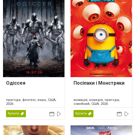
Одіссея
Посіпаки і Монстряки
пригоди, фентезі, екшн, США,
анімація, комедія, пригоди,
2026
сімейний, США, 2026
Купити
Купити