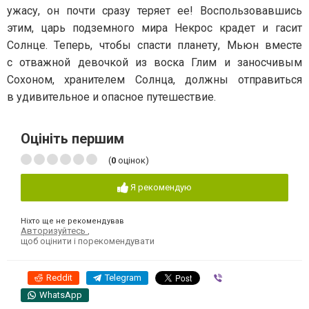
ужасу, он почти сразу теряет ее! Воспользовавшись
этим, царь подземного мира Некрос крадет и гасит
Солнце. Теперь, чтобы спасти планету, Мьюн вместе
с отважной девочкой из воска Глим и заносчивым
Сохоном, хранителем Солнца, должны отправиться
в удивительное и опасное путешествие.
Оцініть першим
(
0
оцінок)
Я рекомендую
Ніхто ще не рекомендував
Авторизуйтесь
,
щоб оцінити і порекомендувати
Reddit
Telegram
Viber
WhatsApp