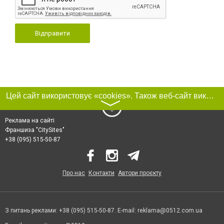
Відправити
Цей сайт використовує «cookies». Також веб-сайт використовує інтернет-сервіс для збору технічних даних стосовно відвідувачів з метою отримання маркетингової та статистичної інформації. Умови обробки даних відвідувачів сайту див.
〉
Реклама на сайті
Франшиза "CitySites"
+38 (095) 515-50-87
Про нас
Контакти
Автори проєкту
З питань реклами: +38 (095) 515-50-87. E-mail:
reklama@0512.com.ua