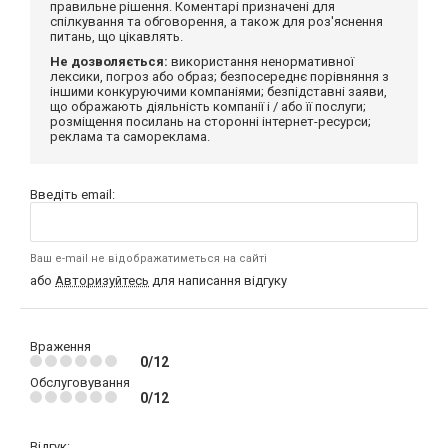
правильне рішення. Коментарі призначені для
спілкування та обговорення, а також для роз'яснення
питань, що цікавлять.
Не дозволяється:
використання ненормативної
лексики, погроз або образ; безпосереднє порівняння з
іншими конкуруючими компаніями; безпідставні заяви,
що ображають діяльність компанії і / або її послуги;
розміщення посилань на сторонні інтернет-ресурси;
реклама та самореклама.
Введіть email:
Ваш e-mail не відображатиметься на сайті
або
Авторизуйтесь
для написання відгуку
Враження
0/12
Обслуговування
0/12
Відгук: