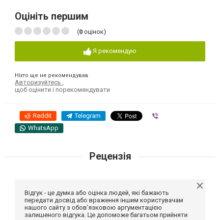
Оцініть першим
(
0
оцінок)
Я рекомендую
Ніхто ще не рекомендував
Авторизуйтесь
,
щоб оцінити і порекомендувати
Reddit
Telegram
Viber
WhatsApp
Рецензія
Відгук - це думка або оцінка людей, які бажають
передати досвід або враження іншим користувачам
нашого сайту з обов'язковою аргументацією
залишеного відгука. Це допоможе багатьом прийняти