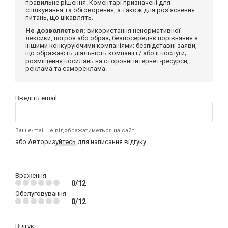
правильне рішення. Коментарі призначені для
спілкування та обговорення, а також для роз'яснення
питань, що цікавлять.
Не дозволяється:
використання ненормативної
лексики, погроз або образ; безпосереднє порівняння з
іншими конкуруючими компаніями; безпідставні заяви,
що ображають діяльність компанії і / або її послуги;
розміщення посилань на сторонні інтернет-ресурси;
реклама та самореклама.
Введіть email:
Ваш e-mail не відображатиметься на сайті
або
Авторизуйтесь
для написання відгуку
Враження
0/12
Обслуговування
0/12
Відгук: