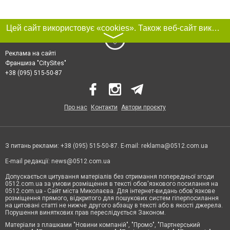
Цей сайт використовує «cookies». Також веб-сайт використовує інтернет-сервіс для збору технічних даних стосовно відвідувачів з метою отримання маркетингової та статистичної інформації. Умови обробки даних відвідувачів сайту див.
〉
Реклама на сайті
Франшиза "CitySites"
+38 (095) 515-50-87
Про нас
Контакти
Автори проєкту
З питань реклами: +38 (095) 515-50-87. E-mail:
reklama@0512.com.ua
E-mail редакції:
news@0512.com.ua
Допускається цитування матеріалів без отримання попередньої згоди
0512.com.ua за умови розміщення в тексті обов'язкового посилання на
0512.com.ua - Сайт міста Миколаєва. Для інтернет-видань обов'язкове
розміщення прямого, відкритого для пошукових систем гіперпосилання
на цитовані статті не нижче другого абзацу в тексті або в якості джерела.
Порушення виняткових прав переслідується Законом.
Матеріали з плашками "Новини компаній", "Промо", "Партнерський