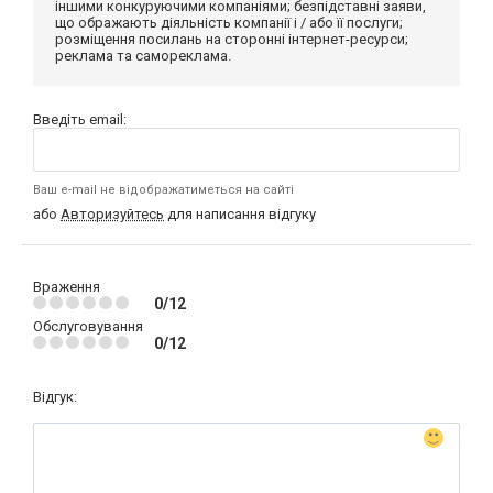
іншими конкуруючими компаніями; безпідставні заяви,
що ображають діяльність компанії і / або її послуги;
розміщення посилань на сторонні інтернет-ресурси;
реклама та самореклама.
Введіть email:
Ваш e-mail не відображатиметься на сайті
або
Авторизуйтесь
для написання відгуку
Враження
0/12
Обслуговування
0/12
Відгук: