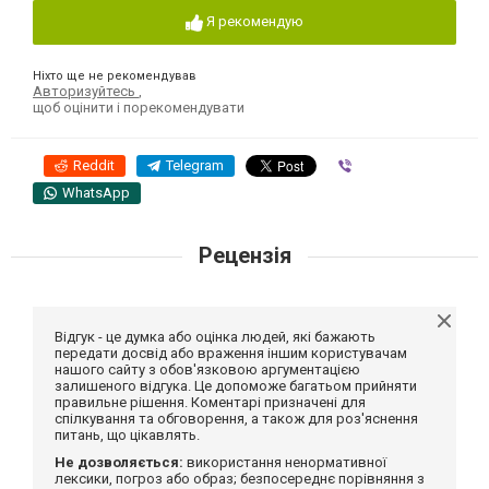
Я рекомендую
Ніхто ще не рекомендував
Авторизуйтесь
,
щоб оцінити і порекомендувати
Reddit
Telegram
Viber
WhatsApp
Рецензія
Відгук - це думка або оцінка людей, які бажають
передати досвід або враження іншим користувачам
нашого сайту з обов'язковою аргументацією
залишеного відгука. Це допоможе багатьом прийняти
правильне рішення. Коментарі призначені для
спілкування та обговорення, а також для роз'яснення
питань, що цікавлять.
Не дозволяється:
використання ненормативної
лексики, погроз або образ; безпосереднє порівняння з