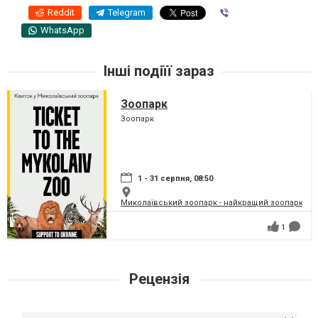
Reddit
Telegram
Viber
WhatsApp
Інші подіїї зараз
Зоопарк
Зоопарк
1 - 31 серпня, 08:50
Миколаївський зоопарк - найкращий зоопарк Укр
1
Рецензія