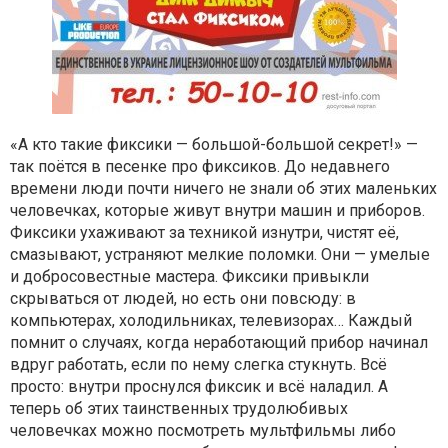
«А кто такие фиксики — большой-большой секрет!» —
так поётся в песенке про фиксиков. До недавнего
времени люди почти ничего не знали об этих маленьких
человечках, которые живут внутри машин и приборов.
Фиксики ухаживают за техникой изнутри, чистят её,
смазывают, устраняют мелкие поломки. Они — умелые
и добросовестные мастера. Фиксики привыкли
скрываться от людей, но есть они повсюду: в
компьютерах, холодильниках, телевизорах… Каждый
помнит о случаях, когда неработающий прибор начинал
вдруг работать, если по нему слегка стукнуть. Всё
просто: внутри проснулся фиксик и всё наладил. А
теперь об этих таинственных трудолюбивых
человечках можно посмотреть мультфильмы либо