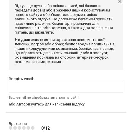
Відгук - це думка або оцінка людей, які бажають
передати досвід або враження іншим користувачам
нашого сайту з обов'язковою аргументацією
залишеного відгука. Це допоможе багатьом прийняти
правильне рішення. Коментарі призначені для
спілкування та обговорення, а також для роз'яснення
питань, що цікавлять.
Не дозволяється:
використання ненормативної
лексики, погроз або образ; безпосереднє порівняння з
іншими конкуруючими компаніями; безпідставні заяви,
що ображають діяльність компанії і / або її послуги;
розміщення посилань на сторонні інтернет-ресурси;
реклама та самореклама.
Введіть email:
Ваш e-mail не відображатиметься на сайті
або
Авторизуйтесь
для написання відгуку
Враження
0/12