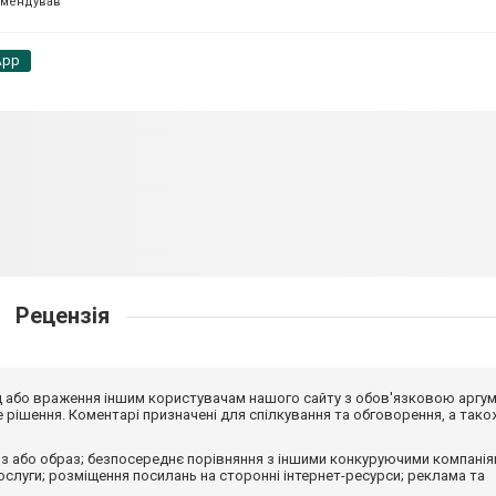
омендував
App
Рецензія
від або враження іншим користувачам нашого сайту з обов'язковою аргу
рішення. Коментарі призначені для спілкування та обговорення, а тако
з або образ; безпосереднє порівняння з іншими конкуруючими компанія
 послуги; розміщення посилань на сторонні інтернет-ресурси; реклама та