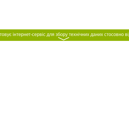
〉
нас :
и
Автори проєкту
ування матеріалів без отримання попередньої згоди 0512.com.ua за умови 
вого посилання на 0512.com.ua - Сайт міста Миколаєва. Для інтернет-видань 
го, відкритого для пошукових систем гіперпосилання на цитовані статті не 
або в якості джерела. Порушення виняткових прав переслідується Законом.