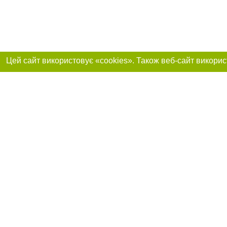
Приєднуйтесь до 
Реклама на сайті
Франшиза "CitySites"
+38 (095) 515-50-87
Про нас
Контакт
З питань реклами: +38 (095) 515-50-87. E-mail:
Допускається цит
reklama@0512.com.ua
тексті обов'язко
розміщення прямо
абзацу в тексті 
E-mail редакції:
news@0512.com.ua