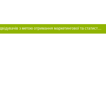
Цей сайт використовує «cookies». Також веб-сайт використовує інтернет-сервіс для збору технічних даних стосовно відвідувачів з метою отримання маркетингової та статистичної інформації. Умови обробки даних відвідувачів сайту див.
розміщення в
обов'язкове
нижче другого