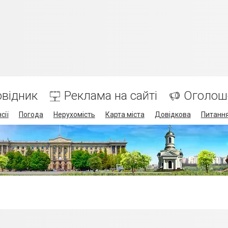
відник
Реклама на сайті
Оголош
сії
Погода
Нерухомість
Карта міста
Довідкова
Питання