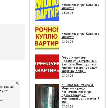
Куплю Квартира, Кількість
кімнат: 1
04.08.26
Куплю Квартира, Кількість
кімнат: 2
03.08.26
Город Николаев.
Проспект Центральный.
Квартира, Помогу сдать
или снять в аренду вашу
квартиру, полд...
03.08.26
г. Николаев . Улица М.
ментацією
Морская - улица
ж для
Кузнечная. Квартира,
Сдаю в аренду 1
комнатный одноэтажный
ми;
жи...
03.08.26