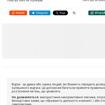
Ніхто ще не рек
Поки ще ніхто не оцінював
Reddit
Telegram
Viber
Whats
Відгук - це думка або оцінка людей, які бажають передати дос
залишеного відгука. Це допоможе багатьом прийняти правильне 
роз'яснення питань, що цікавлять.
Не дозволяється:
використання ненормативної лексики, погро
безпідставні заяви, що ображають діяльність компанії і / або її
самореклама.