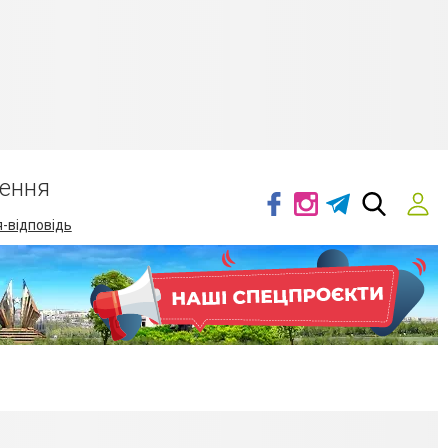
ення
-відповідь