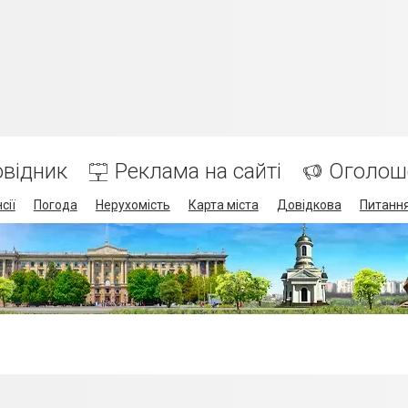
відник
Реклама на сайті
Оголош
сії
Погода
Нерухомість
Карта міста
Довідкова
Питання