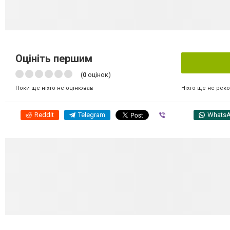
Оцініть першим
(
0
оцінок)
Ніхто ще не рек
Поки ще ніхто не оцінював
Reddit
Telegram
Viber
Whats