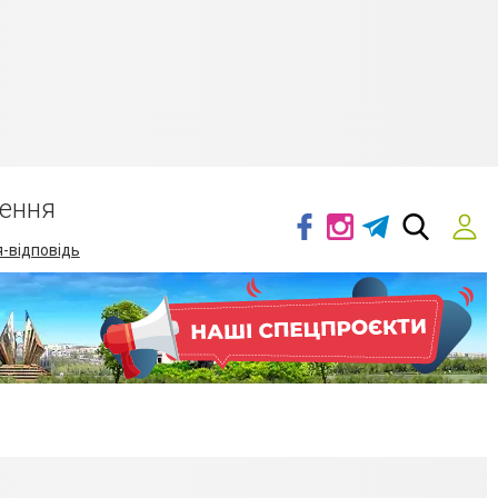
ення
-відповідь