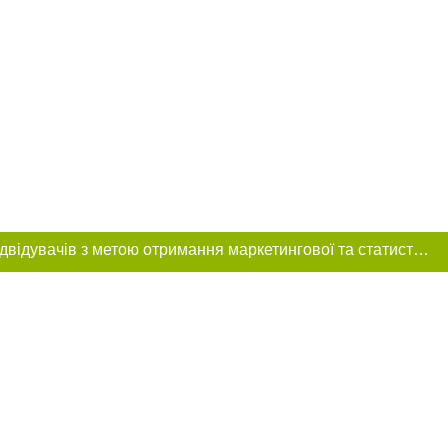
Цей сайт використовує «cookies». Також веб-сайт використовує інтернет-сервіс для збору технічних даних стосовно відвідувачів з метою отримання маркетингової та статистичної інформації. Умови обробки даних відвідувачів сайту див.