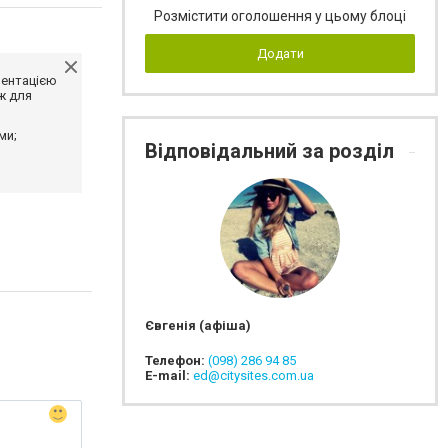
Розмістити оголошення у цьому блоці
Додати
ментацією
ж для
ми;
Відповідальний за розділ
Євгенія (афіша)
Телефон:
(098) 286 94 85
E-mail:
ed@citysites.com.ua