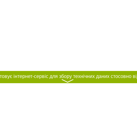
〉
нас :