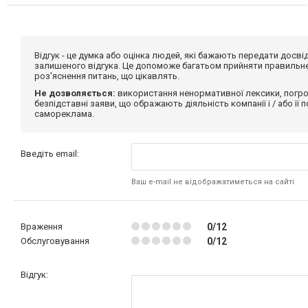
Відгук - це думка або оцінка людей, які бажають передати дос
залишеного відгука. Це допоможе багатьом прийняти правильне 
роз'яснення питань, що цікавлять.
Не дозволяється:
використання ненормативної лексики, погро
безпідставні заяви, що ображають діяльність компанії і / або її
самореклама.
Введіть email:
Ваш e-mail не відображатиметься на сайті
Враження
0/12
Обслуговування
0/12
Відгук: