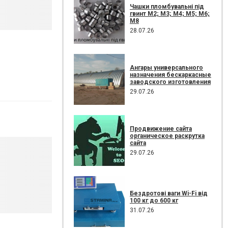
Чашки пломбувальні під
гвинт М2; М3; М4; М5; М6;
М8
28.07.26
Ангары универсального
назначения бескаркасные
заводского изготовления
29.07.26
Продвижение сайта
органическое раскрутка
сайта
29.07.26
Бездротові ваги Wi-Fi від
100 кг до 600 кг
31.07.26