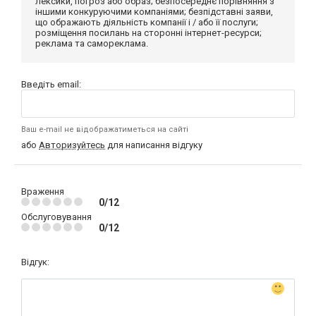
лексики, погроз або образ; безпосереднє порівняння з
іншими конкуруючими компаніями; безпідставні заяви,
що ображають діяльність компанії і / або її послуги;
розміщення посилань на сторонні інтернет-ресурси;
реклама та самореклама.
Введіть email:
Ваш e-mail не відображатиметься на сайті
або
Авторизуйтесь
для написання відгуку
Враження
0/12
Обслуговування
0/12
Відгук: