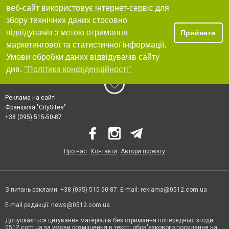
веб-сайт використовує інтернет-сервіс для
збору технічних даних стосовно
відвідувачів з метою отримання
Прийняти
маркетингової та статистичної інформації.
Умови обробки даних відвідувачів сайту
див.
"Політика конфіденційності"
Реклама на сайті
Франшиза "CitySites"
+38 (095) 515-50-87
Про нас
Контакти
Автори проєкту
З питань реклами: +38 (095) 515-50-87. E-mail:
reklama@0512.com.ua
E-mail редакції:
news@0512.com.ua
Допускається цитування матеріалів без отримання попередньої згоди
0512.com.ua за умови розміщення в тексті обов'язкового посилання на