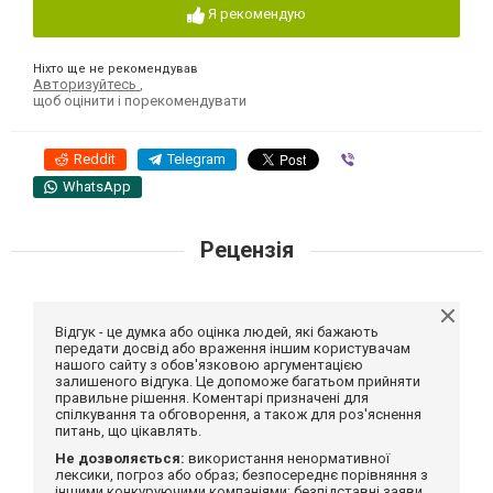
Я рекомендую
Ніхто ще не рекомендував
Авторизуйтесь
,
щоб оцінити і порекомендувати
Reddit
Telegram
Viber
WhatsApp
Рецензія
Відгук - це думка або оцінка людей, які бажають
передати досвід або враження іншим користувачам
нашого сайту з обов'язковою аргументацією
залишеного відгука. Це допоможе багатьом прийняти
правильне рішення. Коментарі призначені для
спілкування та обговорення, а також для роз'яснення
питань, що цікавлять.
Не дозволяється:
використання ненормативної
лексики, погроз або образ; безпосереднє порівняння з
іншими конкуруючими компаніями; безпідставні заяви,