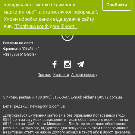
відвідувачів з метою отримання
Прийняти
маркетингової та статистичної інформації.
Умови обробки даних відвідувачів сайту
див.
"Політика конфіденційності"
Реклама на сайті
Франшиза "CitySites"
+38 (095) 515-50-87
Про нас
Контакти
Автори проєкту
З питань реклами: +38 (095) 515-50-87. E-mail:
reklama@0512.com.ua
E-mail редакції:
news@0512.com.ua
Допускається цитування матеріалів без отримання попередньої згоди
0512.com.ua за умови розміщення в тексті обов'язкового посилання на
0512.com.ua - Сайт міста Миколаєва. Для інтернет-видань обов'язкове
розміщення прямого, відкритого для пошукових систем гіперпосилання
на цитовані статті не нижче другого абзацу в тексті або в якості джерела.