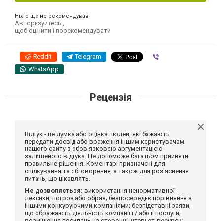
Ніхто ще не рекомендував
Авторизуйтесь
,
щоб оцінити і порекомендувати
Reddit
Telegram
Viber
WhatsApp
Рецензія
Відгук - це думка або оцінка людей, які бажають
передати досвід або враження іншим користувачам
нашого сайту з обов'язковою аргументацією
залишеного відгука. Це допоможе багатьом прийняти
правильне рішення. Коментарі призначені для
спілкування та обговорення, а також для роз'яснення
питань, що цікавлять.
Не дозволяється:
використання ненормативної
лексики, погроз або образ; безпосереднє порівняння з
іншими конкуруючими компаніями; безпідставні заяви,
що ображають діяльність компанії і / або її послуги;
розміщення посилань на сторонні інтернет-ресурси;