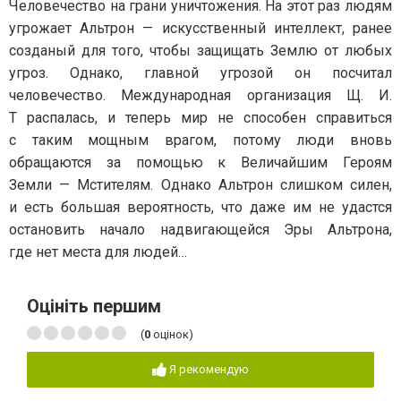
Человечество на грани уничтожения. На этот раз людям
угрожает Альтрон — искусcтвенный интеллект, ранее
созданый для того, чтобы защищать Землю от любых
угроз. Однако, главной угрозой он посчитал
человечество. Международная организация Щ. И.
Т распалась, и теперь мир не способен справиться
с таким мощным врагом, потому люди вновь
обращаются за помощью к Величайшим Героям
Земли — Мстителям. Однако Альтрон слишком силен,
и есть большая вероятность, что даже им не удастся
остановить начало надвигающейся Эры Альтрона,
где нет места для людей…
Оцініть першим
(
0
оцінок)
Я рекомендую