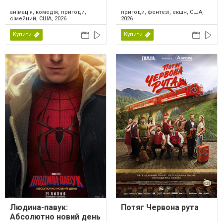
анімація, комедія, пригоди,
пригоди, фентезі, екшн, США,
сімейний, США, 2026
2026
Купити
Купити
Людина-павук:
Потяг Червона рута
Абсолютно новий день