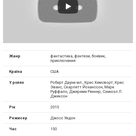
Жанр
фантастика, фэнтези, боевик,
приключения
Країна
CША
У ролях
Роберт Дауни мл., Крис Хемсворт, Крис
Эванс, Скарлетт Йоханссон, Марк
Руффало, Джереми Реннер, Сэмюэл Л.
Джексон
Рік
2015
Режисер
Джосс Уидон
Час
150