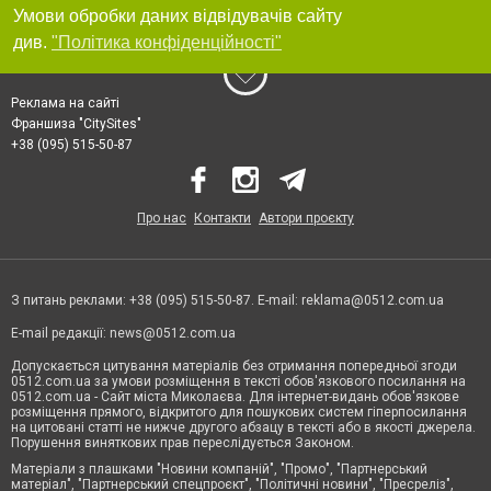
Умови обробки даних відвідувачів сайту
див.
"Політика конфіденційності"
Реклама на сайті
Франшиза "CitySites"
+38 (095) 515-50-87
Про нас
Контакти
Автори проєкту
З питань реклами: +38 (095) 515-50-87. E-mail:
reklama@0512.com.ua
E-mail редакції:
news@0512.com.ua
Допускається цитування матеріалів без отримання попередньої згоди
0512.com.ua за умови розміщення в тексті обов'язкового посилання на
0512.com.ua - Сайт міста Миколаєва. Для інтернет-видань обов'язкове
розміщення прямого, відкритого для пошукових систем гіперпосилання
на цитовані статті не нижче другого абзацу в тексті або в якості джерела.
Порушення виняткових прав переслідується Законом.
Матеріали з плашками "Новини компаній", "Промо", "Партнерський
матеріал", "Партнерський спецпроєкт", "Політичні новини", "Пресреліз",