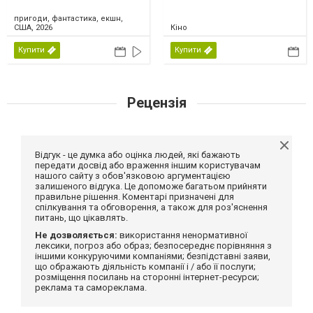
пригоди, фантастика, екшн,
США, 2026
Кіно
Купити
Купити
Рецензія
Відгук - це думка або оцінка людей, які бажають
передати досвід або враження іншим користувачам
нашого сайту з обов'язковою аргументацією
залишеного відгука. Це допоможе багатьом прийняти
правильне рішення. Коментарі призначені для
спілкування та обговорення, а також для роз'яснення
питань, що цікавлять.
Не дозволяється:
використання ненормативної
лексики, погроз або образ; безпосереднє порівняння з
іншими конкуруючими компаніями; безпідставні заяви,
що ображають діяльність компанії і / або її послуги;
розміщення посилань на сторонні інтернет-ресурси;
реклама та самореклама.