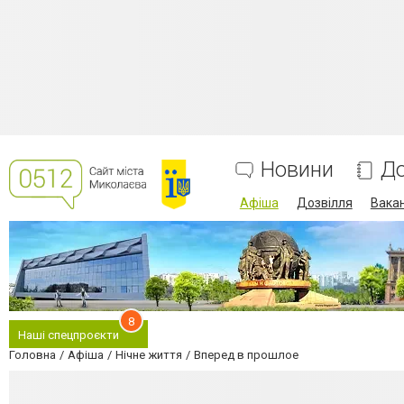
Новини
До
Афіша
Дозвілля
Вакан
8
Наші спецпроєкти
Головна
Афіша
Нічне життя
Вперед в прошлое