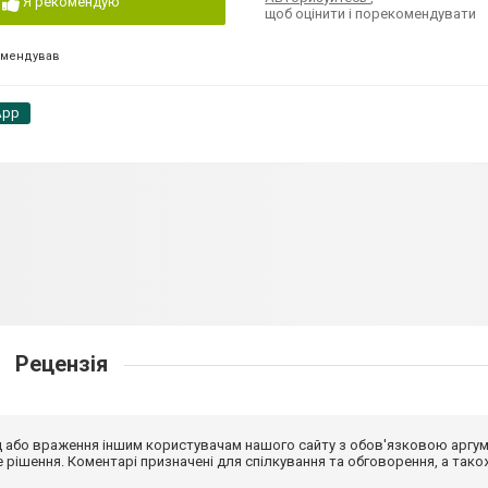
Я рекомендую
щоб оцінити і порекомендувати
омендував
App
Рецензія
від або враження іншим користувачам нашого сайту з обов'язковою аргу
рішення. Коментарі призначені для спілкування та обговорення, а тако