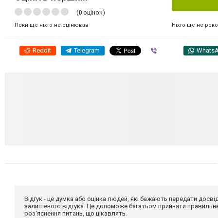
(
0
оцінок)
Ніхто ще не рек
Поки ще ніхто не оцінював
Reddit
Telegram
Viber
Whats
Відгук - це думка або оцінка людей, які бажають передати дос
залишеного відгука. Це допоможе багатьом прийняти правильне 
роз'яснення питань, що цікавлять.