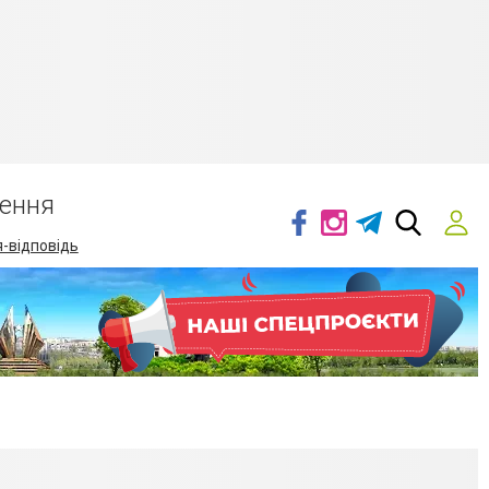
ення
-відповідь