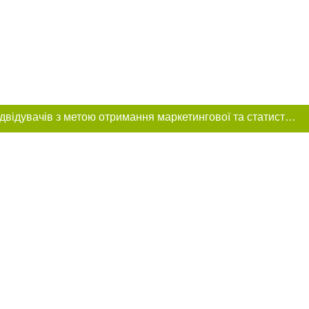
Цей сайт використовує «cookies». Також веб-сайт використовує інтернет-сервіс для збору технічних даних стосовно відвідувачів з метою отримання маркетингової та статистичної інформації. Умови обробки даних відвідувачів сайту див.
розміщення в