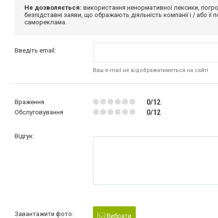
Не дозволяється:
використання ненормативної лексики, погро
безпідставні заяви, що ображають діяльність компанії і / або її
самореклама.
Введіть email:
Ваш e-mail не відображатиметься на сайті
Враження
0/12
Обслуговування
0/12
Відгук:
Завантажити фото:
Вибрати