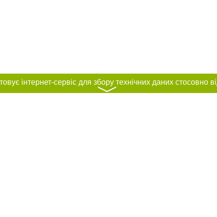
〉
нас :
и
Автори проєкту
ування матеріалів без отримання попередньої згоди 0512.com.ua за умови 