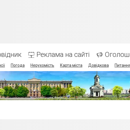
відник
Реклама на сайті
Оголош
сії
Погода
Нерухомість
Карта міста
Довідкова
Питання