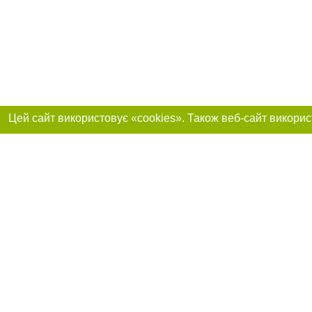
Приєднуйтесь до 
Реклама на сайті
Франшиза "CitySites"
+38 (095) 515-50-87
Про нас
Контакт
З питань реклами: +38 (095) 515-50-87. E-mail:
Допускається цит