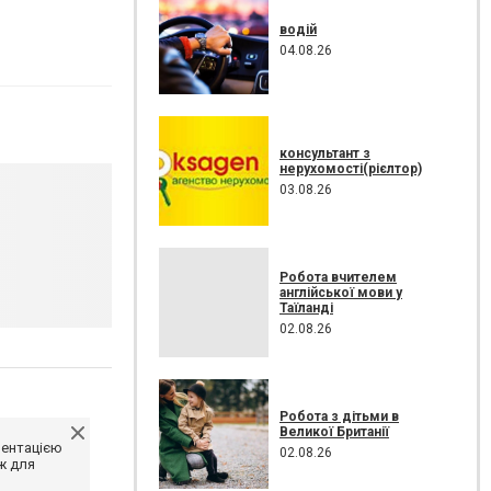
водій
04.08.26
консультант з
нерухомості(рієлтор)
03.08.26
Робота вчителем
англійської мови у
Таїланді
02.08.26
Робота з дітьми в
Великої Британії
ментацією
02.08.26
ж для