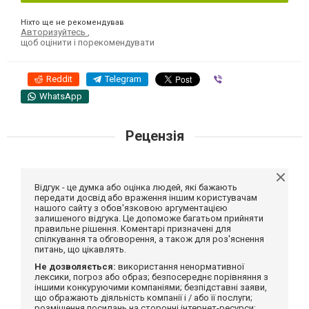
Ніхто ще не рекомендував
Авторизуйтесь
,
щоб оцінити і порекомендувати
Reddit
Telegram
Viber
WhatsApp
Рецензія
Відгук - це думка або оцінка людей, які бажають
передати досвід або враження іншим користувачам
нашого сайту з обов'язковою аргументацією
залишеного відгука. Це допоможе багатьом прийняти
правильне рішення. Коментарі призначені для
спілкування та обговорення, а також для роз'яснення
питань, що цікавлять.
Не дозволяється:
використання ненормативної
лексики, погроз або образ; безпосереднє порівняння з
іншими конкуруючими компаніями; безпідставні заяви,
що ображають діяльність компанії і / або її послуги;
розміщення посилань на сторонні інтернет-ресурси;