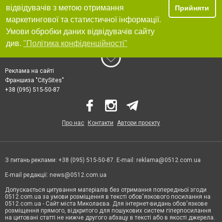
відвідувачів з метою отримання
Прийняти
маркетингової та статистичної інформації.
Умови обробки даних відвідувачів сайту
див.
"Політика конфіденційності"
Реклама на сайті
Франшиза "CitySites"
+38 (095) 515-50-87
Про нас
Контакти
Автори проєкту
З питань реклами: +38 (095) 515-50-87. E-mail:
reklama@0512.com.ua
E-mail редакції:
news@0512.com.ua
Допускається цитування матеріалів без отримання попередньої згоди
0512.com.ua за умови розміщення в тексті обов'язкового посилання на
0512.com.ua - Сайт міста Миколаєва. Для інтернет-видань обов'язкове
розміщення прямого, відкритого для пошукових систем гіперпосилання
на цитовані статті не нижче другого абзацу в тексті або в якості джерела.