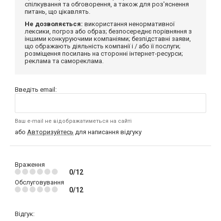
спілкування та обговорення, а також для роз'яснення
питань, що цікавлять.
Не дозволяється:
використання ненормативної
лексики, погроз або образ; безпосереднє порівняння з
іншими конкуруючими компаніями; безпідставні заяви,
що ображають діяльність компанії і / або її послуги;
розміщення посилань на сторонні інтернет-ресурси;
реклама та самореклама.
Введіть email:
Ваш e-mail не відображатиметься на сайті
або
Авторизуйтесь
для написання відгуку
Враження
0/12
Обслуговування
0/12
Відгук: