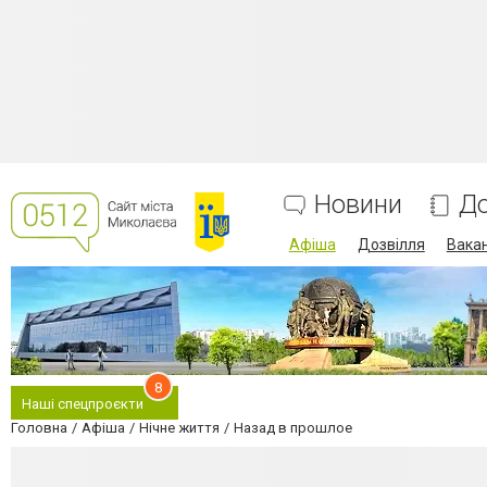
Новини
До
Афіша
Дозвілля
Вакан
8
Наші спецпроєкти
Головна
Афіша
Нічне життя
Назад в прошлое