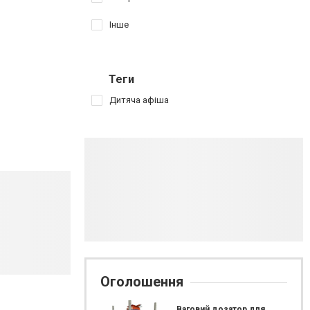
Інше
Теги
Дитяча афіша
Оголошення
Ваговий дозатор для