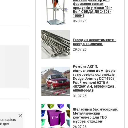
фасування сипких
продуктів у мішки "Біг-
Бег" СВЕДА ДВС-301-
1000-1
05.08.26
Гвозди в ассортименте -
всегда в наличии.
29.07.26
Ремонт АКПП,
відновлення демпферів
та перевірка соленоїдів
Dodge Journey DCT450#
Fiat Freemont 62TE #
4872691AH, 68060442AB,
68060444AB
31.07.26
Железный бак мусорный.
Металлический
контейнер для ТБО
ментацією
мусора, отходов
ж для
26.07.26