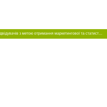
Цей сайт використовує «cookies». Також веб-сайт використовує інтернет-сервіс для збору технічних даних стосовно відвідувачів з метою отримання маркетингової та статистичної інформації. Умови обробки даних відвідувачів сайту див.
розміщення в
обов'язкове
нижче другого