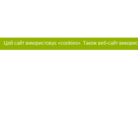
Приєднуйтесь до 
Реклама на сайті
Франшиза "CitySites"
+38 (095) 515-50-87
Про нас
Контакт
З питань реклами: +38 (095) 515-50-87. E-mail:
Допускається цит
reklama@0512.com.ua
тексті обов'язко
розміщення прямо