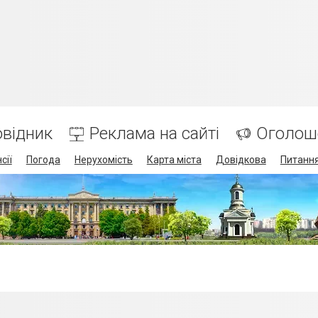
відник
Реклама на сайті
Оголош
сії
Погода
Нерухомість
Карта міста
Довідкова
Питання