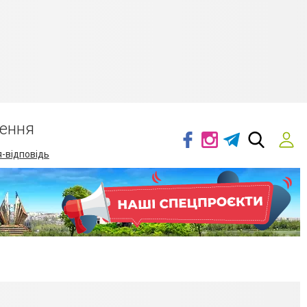
ення
-відповідь