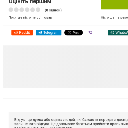
Оцініть першим
(
0
оцінок)
Ніхто ще не рек
Поки ще ніхто не оцінював
Reddit
Telegram
Viber
Whats
Відгук - це думка або оцінка людей, які бажають передати дос
залишеного відгука. Це допоможе багатьом прийняти правильне 