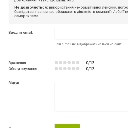
роз'яснення питань, що цікавлять.
Не дозволяється:
використання ненормативної лексики, погро
безпідставні заяви, що ображають діяльність компанії і / або її
самореклама.
Введіть email:
Ваш e-mail не відображатиметься на сайті
Враження
0/12
Обслуговування
0/12
Відгук: