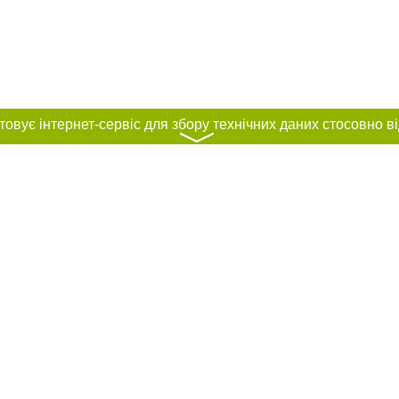
〉
нас :
и
Автори проєкту
ування матеріалів без отримання попередньої згоди 0512.com.ua за умови 
вого посилання на 0512.com.ua - Сайт міста Миколаєва. Для інтернет-видань 
го, відкритого для пошукових систем гіперпосилання на цитовані статті не 