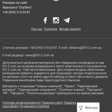
Реклама на сайті
Франшиза "CitySites"
+38 (095) 515-50-87
Про нас
Контакти
Автори проєкту
З питань реклами: +38 (095) 515-50-87. E-mail:
reklama@0512.com.ua
E-mail редакції:
news@0512.com.ua
Допускається цитування матеріалів без отримання попередньої згоди
0512.com.ua за умови розміщення в тексті обов'язкового посилання на
0512.com.ua - Сайт міста Миколаєва. Для інтернет-видань обов'язкове
розміщення прямого, відкритого для пошукових систем гіперпосилання
на цитовані статті не нижче другого абзацу в тексті або в якості джерела.
Порушення виняткових прав переслідується Законом.
Матеріали з плашками "Новини компаній", "Промо", "Партнерський
матеріал", "Партнерський спецпроєкт", "Політичні новини", "Пресреліз",
"PR", "Офіційно", "Політична реклама" публікуються на правах реклами.
Політика конфіденційності
Правила сайту
Правила
класифайд
Редакційна політика
Фільтри