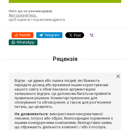
Ніхто ще не рекомендував
Авторизуйтесь
,
щоб оцінити і порекомендувати
Reddit
Telegram
Viber
WhatsApp
Рецензія
Відгук - це думка або оцінка людей, які бажають
передати досвід або враження іншим користувачам
нашого сайту з обов'язковою аргументацією
залишеного відгука. Це допоможе багатьом прийняти
правильне рішення. Коментарі призначені для
спілкування та обговорення, а також для роз'яснення
питань, що цікавлять.
Не дозволяється:
використання ненормативної
лексики, погроз або образ; безпосереднє порівняння з
іншими конкуруючими компаніями; безпідставні заяви,
що ображають діяльність компанії і / або її послуги;