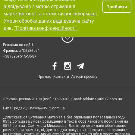
відвідувачів з метою отримання
Прийняти
маркетингової та статистичної інформації.
Умови обробки даних відвідувачів сайту
див.
"Політика конфіденційності"
Реклама на сайті
Франшиза "CitySites"
+38 (095) 515-50-87
Про нас
Контакти
Автори проєкту
З питань реклами: +38 (095) 515-50-87. E-mail:
reklama@0512.com.ua
E-mail редакції:
news@0512.com.ua
Допускається цитування матеріалів без отримання попередньої згоди
0512.com.ua за умови розміщення в тексті обов'язкового посилання на
0512.com.ua - Сайт міста Миколаєва. Для інтернет-видань обов'язкове
розміщення прямого, відкритого для пошукових систем гіперпосилання
на цитовані статті не нижче другого абзацу в тексті або в якості джерела.