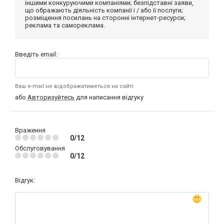
іншими конкуруючими компаніями; безпідставні заяви,
що ображають діяльність компанії і / або її послуги;
розміщення посилань на сторонні інтернет-ресурси;
реклама та самореклама.
Введіть email:
Ваш e-mail не відображатиметься на сайті
або
Авторизуйтесь
для написання відгуку
Враження
0/12
Обслуговування
0/12
Відгук: