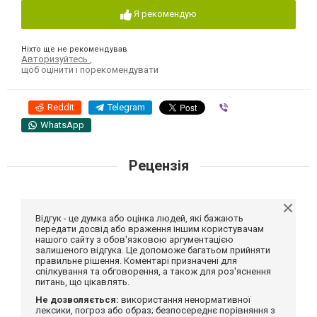
Я рекомендую
Ніхто ще не рекомендував
Авторизуйтесь
,
щоб оцінити і порекомендувати
Reddit
Telegram
Viber
WhatsApp
Рецензія
Відгук - це думка або оцінка людей, які бажають
передати досвід або враження іншим користувачам
нашого сайту з обов'язковою аргументацією
залишеного відгука. Це допоможе багатьом прийняти
правильне рішення. Коментарі призначені для
спілкування та обговорення, а також для роз'яснення
питань, що цікавлять.
Не дозволяється:
використання ненормативної
лексики, погроз або образ; безпосереднє порівняння з