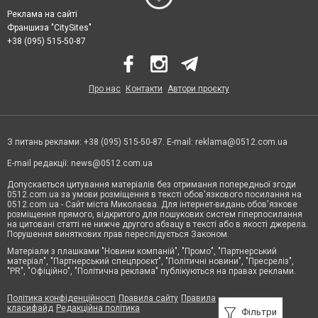
Реклама на сайті
Франшиза "CitySites"
+38 (095) 515-50-87
Про нас
Контакти
Автори проєкту
З питань реклами: +38 (095) 515-50-87. E-mail:
reklama@0512.com.ua
E-mail редакції:
news@0512.com.ua
Допускається цитування матеріалів без отримання попередньої згоди
0512.com.ua за умови розміщення в тексті обов'язкового посилання на
0512.com.ua - Сайт міста Миколаєва. Для інтернет-видань обов'язкове
розміщення прямого, відкритого для пошукових систем гіперпосилання
на цитовані статті не нижче другого абзацу в тексті або в якості джерела.
Порушення виняткових прав переслідується Законом.
Матеріали з плашками "Новини компаній", "Промо", "Партнерський
матеріал", "Партнерський спецпроєкт", "Політичні новини", "Пресреліз",
"PR", "Офіційно", "Політична реклама" публікуються на правах реклами.
Політика конфіденційності
Правила сайту
Правила
класифайд
Редакційна політика
Фільтри