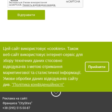
Відправити
Цей сайт використовує «cookies». Також
веб-сайт використовує інтернет-сервіс для
збору технічних даних стосовно
відвідувачів з метою отримання
Прийняти
маркетингової та статистичної інформації.
Умови обробки даних відвідувачів сайту
див.
"Політика конфіденційності"
Реклама на сайті
Франшиза "CitySites"
+38 (095) 515-50-87