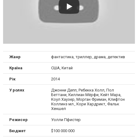
Жанр
фантастика, триллер, драма, детектив
Країна
США, Китай
Рік
2014
У ролях
Джонни Депп, Ребекка Холл, Пол
Беттани, Киллиан Мёрфи, Кейт Мара,
Коул Хаузер, Морган Фриман, Клифтон
Коллинз мл., Кори Хардрикт, Фальк
Хеншел
Режисер
Уолли Пфистер
Бюджет
$100 000 000