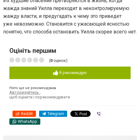
Их худшие опасения претворяются в жизнь, когда
жажда знаний Уилла переходит в неконтролируемую
жажду власти, и предугадать к чему это приведет
уже невозможно. Становится с ужасающей ясностью
понятно, что способа остановить Уилла скорее всего нет.
Оцініть першим
(
0
оцінок)
Я рекомендую
Ніхто ще не рекомендував
Авторизуйтесь
,
щоб оцінити і порекомендувати
Reddit
Telegram
Viber
WhatsApp