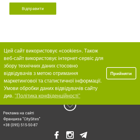
Відправити
Цей сайт використовує «cookies». Також
веб-сайт використовує інтернет-сервіс для
збору технічних даних стосовно
відвідувачів з метою отримання
Прийняти
маркетингової та статистичної інформації.
Умови обробки даних відвідувачів сайту
див.
"Політика конфіденційності"
Реклама на сайті
Франшиза "CitySites"
+38 (095) 515-50-87