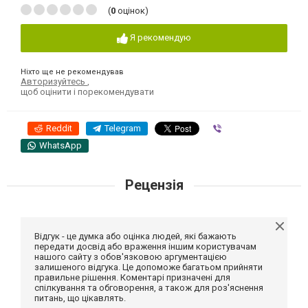
(
0
оцінок)
Я рекомендую
Ніхто ще не рекомендував
Авторизуйтесь
,
щоб оцінити і порекомендувати
Reddit
Telegram
Viber
WhatsApp
Рецензія
Відгук - це думка або оцінка людей, які бажають
передати досвід або враження іншим користувачам
нашого сайту з обов'язковою аргументацією
залишеного відгука. Це допоможе багатьом прийняти
правильне рішення. Коментарі призначені для
спілкування та обговорення, а також для роз'яснення
питань, що цікавлять.