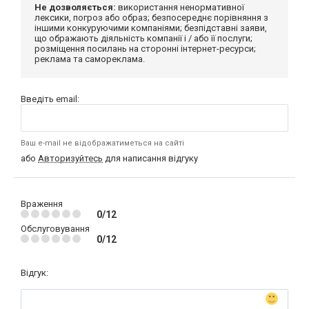
Не дозволяється:
використання ненормативної
лексики, погроз або образ; безпосереднє порівняння з
іншими конкуруючими компаніями; безпідставні заяви,
що ображають діяльність компанії і / або її послуги;
розміщення посилань на сторонні інтернет-ресурси;
реклама та самореклама.
Введіть email:
Ваш e-mail не відображатиметься на сайті
або
Авторизуйтесь
для написання відгуку
Враження
0/12
Обслуговування
0/12
Відгук: