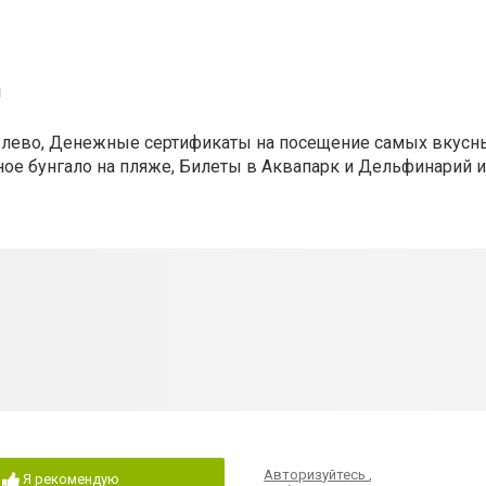
!
блево, Денежные сертификаты на посещение самых вкусн
тное бунгало на пляже, Билеты в Аквапарк и Дельфинарий 
Авторизуйтесь
,
Я рекомендую