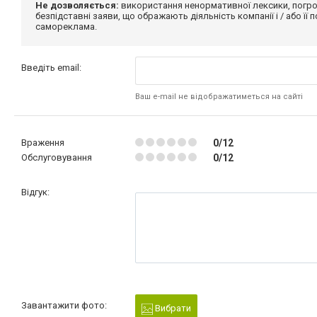
Не дозволяється:
використання ненормативної лексики, погро
безпідставні заяви, що ображають діяльність компанії і / або її
самореклама.
Введіть email:
Ваш e-mail не відображатиметься на сайті
Враження
0/12
Обслуговування
0/12
Відгук:
Завантажити фото:
Вибрати