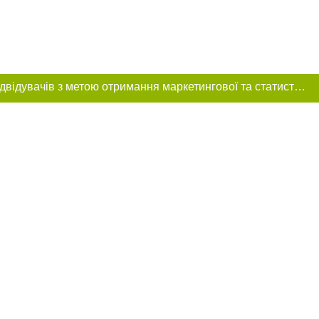
Цей сайт використовує «cookies». Також веб-сайт використовує інтернет-сервіс для збору технічних даних стосовно відвідувачів з метою отримання маркетингової та статистичної інформації. Умови обробки даних відвідувачів сайту див.
розміщення в
обов'язкове
нижче другого