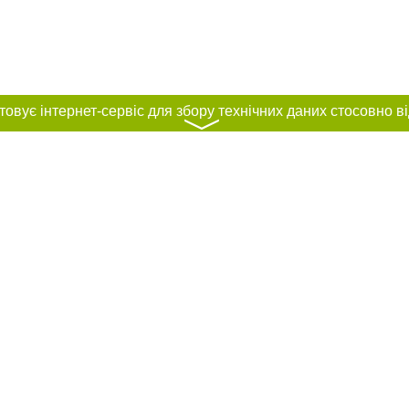
〉
нас :
и
Автори проєкту
ування матеріалів без отримання попередньої згоди 0512.com.ua за умови 
вого посилання на 0512.com.ua - Сайт міста Миколаєва. Для інтернет-видань 
го, відкритого для пошукових систем гіперпосилання на цитовані статті не 
або в якості джерела. Порушення виняткових прав переслідується Законом.