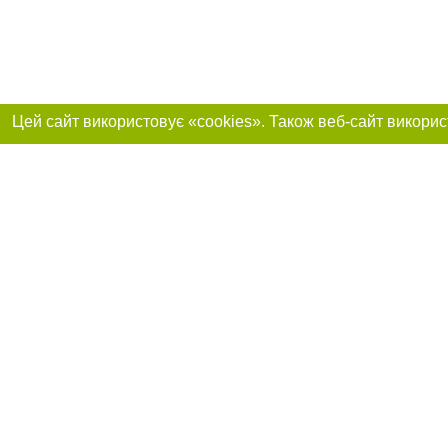
Приєднуйтесь до 
Реклама на сайті
Франшиза "CitySites"
+38 (095) 515-50-87
Про нас
Контакт
З питань реклами: +38 (095) 515-50-87. E-mail:
Допускається цит
reklama@0512.com.ua
тексті обов'язко
розміщення прямо
абзацу в тексті 
E-mail редакції:
news@0512.com.ua