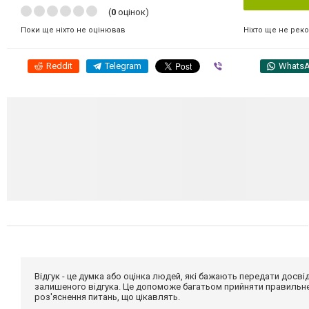
(
0
оцінок)
Ніхто ще не рек
Поки ще ніхто не оцінював
Reddit
Telegram
Viber
Whats
Відгук - це думка або оцінка людей, які бажають передати дос
залишеного відгука. Це допоможе багатьом прийняти правильне 
роз'яснення питань, що цікавлять.