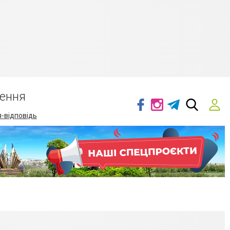
ення
-відповідь