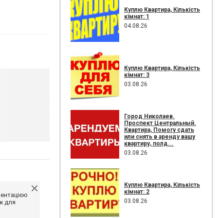
Куплю Квартира, Кількість
кімнат: 1
04.08.26
Куплю Квартира, Кількість
кімнат: 3
03.08.26
Город Николаев.
Проспект Центральный.
Квартира, Помогу сдать
или снять в аренду вашу
квартиру, полд...
03.08.26
Куплю Квартира, Кількість
кімнат: 2
ментацією
03.08.26
ж для