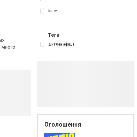
Інше
Теги
ых
Дитяча афіша
и много
Оголошення