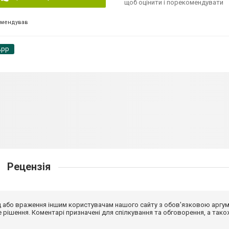
щоб оцінити і порекомендувати
омендував
App
Рецензія
від або враження іншим користувачам нашого сайту з обов'язковою аргу
рішення. Коментарі призначені для спілкування та обговорення, а тако