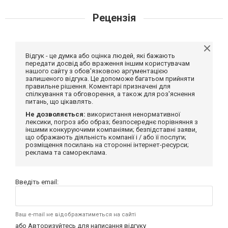
Рецензія
Відгук - це думка або оцінка людей, які бажають
передати досвід або враження іншим користувачам
нашого сайту з обов'язковою аргументацією
залишеного відгука. Це допоможе багатьом прийняти
правильне рішення. Коментарі призначені для
спілкування та обговорення, а також для роз'яснення
питань, що цікавлять.
Не дозволяється:
використання ненормативної
лексики, погроз або образ; безпосереднє порівняння з
іншими конкуруючими компаніями; безпідставні заяви,
що ображають діяльність компанії і / або її послуги;
розміщення посилань на сторонні інтернет-ресурси;
реклама та самореклама.
Введіть email:
Ваш e-mail не відображатиметься на сайті
або
Авторизуйтесь
для написання відгуку