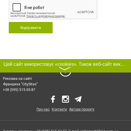
Відправити
Цей сайт використовує «cookies». Також веб-сайт використовує інтернет-сервіс для збору технічних даних стосовно відвідувачів з метою отримання маркетингової та статистичної інформації. Умови обробки даних відвідувачів сайту див.
〉
Реклама на сайті
Франшиза "CitySites"
+38 (095) 515-50-87
Про нас
Контакти
Автори проєкту