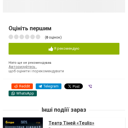
Оцініть першим
(
0
оцінок)
Я рекомендую
Ніхто ще не рекомендував
Авторизуйтесь
,
щоб оцінити і порекомендувати
Reddit
Telegram
Viber
WhatsApp
Інші подіїї зараз
Театр Тіней «Teulis»