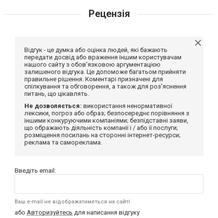
Рецензія
Відгук - це думка або оцінка людей, які бажають
передати досвід або враження іншим користувачам
нашого сайту з обов'язковою аргументацією
залишеного відгука. Це допоможе багатьом прийняти
правильне рішення. Коментарі призначені для
спілкування та обговорення, а також для роз'яснення
питань, що цікавлять.
Не дозволяється:
використання ненормативної
лексики, погроз або образ; безпосереднє порівняння з
іншими конкуруючими компаніями; безпідставні заяви,
що ображають діяльність компанії і / або її послуги;
розміщення посилань на сторонні інтернет-ресурси;
реклама та самореклама.
Введіть email:
Ваш e-mail не відображатиметься на сайті
або
Авторизуйтесь
для написання відгуку