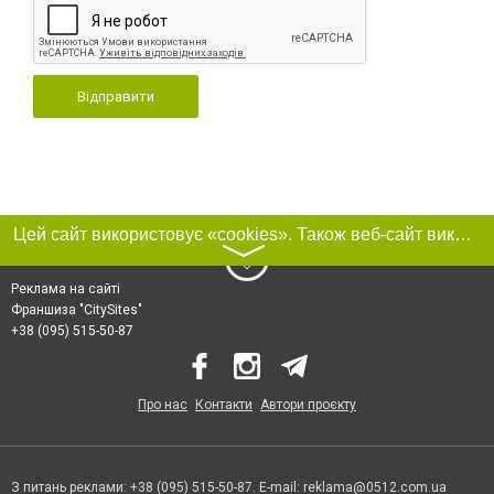
Відправити
Цей сайт використовує «cookies». Також веб-сайт використовує інтернет-сервіс для збору технічних даних стосовно відвідувачів з метою отримання маркетингової та статистичної інформації. Умови обробки даних відвідувачів сайту див.
〉
Реклама на сайті
Франшиза "CitySites"
+38 (095) 515-50-87
Про нас
Контакти
Автори проєкту
З питань реклами: +38 (095) 515-50-87. E-mail:
reklama@0512.com.ua