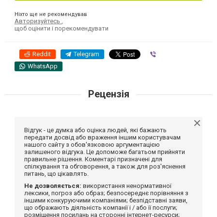
Ніхто ще не рекомендував
Авторизуйтесь
,
щоб оцінити і порекомендувати
Reddit
Telegram
Viber
WhatsApp
Рецензія
Відгук - це думка або оцінка людей, які бажають
передати досвід або враження іншим користувачам
нашого сайту з обов'язковою аргументацією
залишеного відгука. Це допоможе багатьом прийняти
правильне рішення. Коментарі призначені для
спілкування та обговорення, а також для роз'яснення
питань, що цікавлять.
Не дозволяється:
використання ненормативної
лексики, погроз або образ; безпосереднє порівняння з
іншими конкуруючими компаніями; безпідставні заяви,
що ображають діяльність компанії і / або її послуги;
розміщення посилань на сторонні інтернет-ресурси;