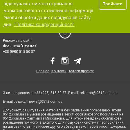
відвідувачів з метою отримання
Прийняти
маркетингової та статистичної інформації.
Умови обробки даних відвідувачів сайту
див.
"Політика конфіденційності"
Реклама на сайті
Франшиза "CitySites"
+38 (095) 515-50-87
Про нас
Контакти
Автори проєкту
З питань реклами: +38 (095) 515-50-87. E-mail:
reklama@0512.com.ua
E-mail редакції:
news@0512.com.ua
Допускається цитування матеріалів без отримання попередньої згоди
0512.com.ua за умови розміщення в тексті обов'язкового посилання на
0512.com.ua - Сайт міста Миколаєва. Для інтернет-видань обов'язкове
розміщення прямого, відкритого для пошукових систем гіперпосилання
на цитовані статті не нижче другого абзацу в тексті або в якості джерела.