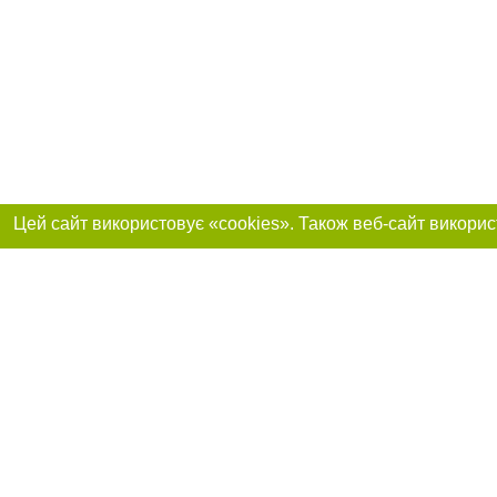
Приєднуйтесь до 
Реклама на сайті
Франшиза "CitySites"
+38 (095) 515-50-87
Про нас
Контакт