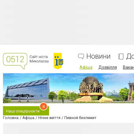
Новини
До
Афіша
Дозвілля
Вакан
8
Наші спецпроєкти
Головна
Афіша
Нічне життя
Пивной безлимит