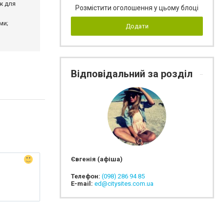
ж для
Розмістити оголошення у цьому блоці
ми;
Додати
Відповідальний за розділ
Євгенія (афіша)
Телефон:
(098) 286 94 85
E-mail:
ed@citysites.com.ua