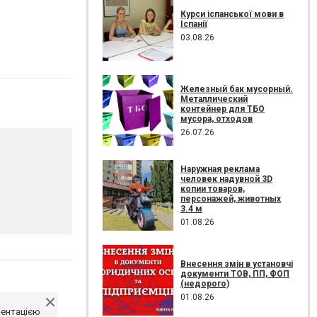
Курси іспанської мови в
Іспанії
03.08.26
Железный бак мусорный.
Металлический
контейнер для ТБО
мусора, отходов
26.07.26
Наружная реклама
человек надувной 3D
копии товаров,
персонажей, животных
3.4 м
01.08.26
Внесення змін в установчі
документи ТОВ, ПП, ФОП
(недорого)
01.08.26
ментацією