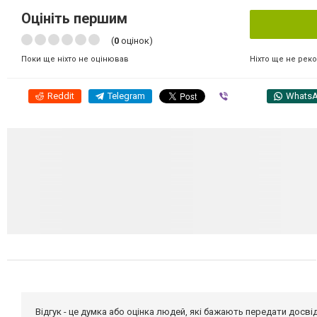
Оцініть першим
(
0
оцінок)
Ніхто ще не рек
Поки ще ніхто не оцінював
Reddit
Telegram
Viber
Whats
Відгук - це думка або оцінка людей, які бажають передати дос