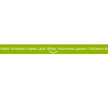
〉
нас :
и
Автори проєкту