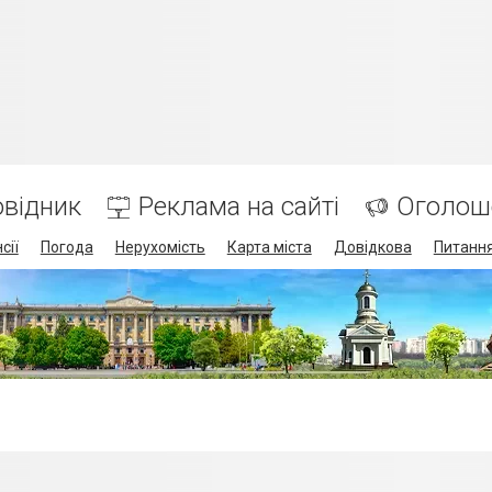
відник
Реклама на сайті
Оголош
сії
Погода
Нерухомість
Карта міста
Довідкова
Питання