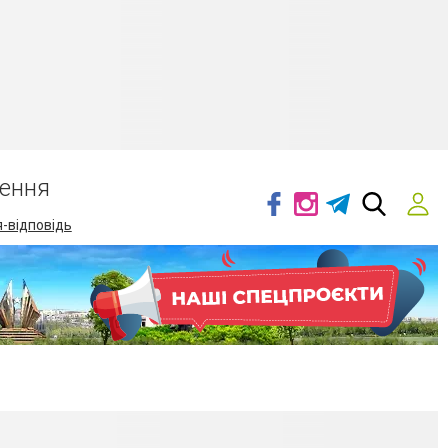
ення
-відповідь