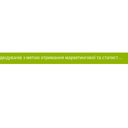
Цей сайт використовує «cookies». Також веб-сайт використовує інтернет-сервіс для збору технічних даних стосовно відвідувачів з метою отримання маркетингової та статистичної інформації. Умови обробки даних відвідувачів сайту див.