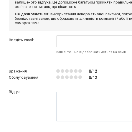
залишеного відгука. Це допоможе багатьом прийняти правильне 
роз'яснення питань, що цікавлять.
Не дозволяється:
використання ненормативної лексики, погро
безпідставні заяви, що ображають діяльність компанії і / або її
самореклама.
Введіть email:
Ваш e-mail не відображатиметься на сайті
Враження
0/12
Обслуговування
0/12
Відгук: