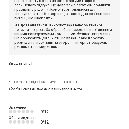
нашого сайту з обов'язковою аргументацією
залишеного відгука. Це допоможе багатьом прийняти
правильне рішення. Коментарі призначені для
спілкування та обговорення, а також для роз'яснення
питань, що цікавлять.
Не дозволяється:
використання ненормативної
лексики, погроз або образ; безпосереднє порівняння з
іншими конкуруючими компаніями; безпідставні заяви,
що ображають діяльність компанії і / або її послуги;
розміщення посилань на сторонні інтернет-ресурси;
реклама та самореклама.
Введіть email:
Ваш e-mail не відображатиметься на сайті
або
Авторизуйтесь
для написання відгуку
Враження
0/12
Обслуговування
0/12