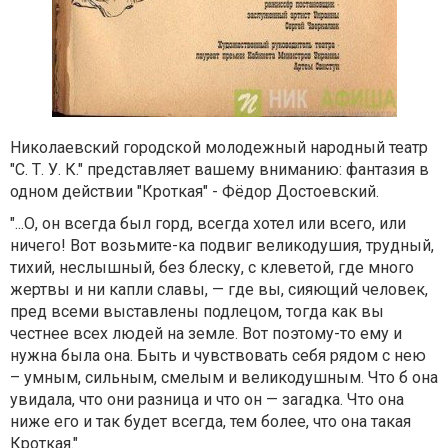
Николаевский городской молодежный народный театр
"С. Т. У. К." представляет вашему вниманию: фантазия в
одном действии "Кроткая" - Фёдор Достоевский.
"...О, он всегда был горд, всегда хотел или всего, или
ничего! Вот возьмите-ка подвиг великодушия, трудный,
тихий, неслышный, без блеску, с клеветой, где много
жертвы и ни капли славы, — где вы, сияющий человек,
пред всеми выставлены подлецом, тогда как вы
честнее всех людей на земле. Вот поэтому-то ему и
нужна была она. Быть и чувствовать себя рядом с нею
– умным, сильным, смелым и великодушным. Что б она
увидала, что они разница и что он — загадка. Что она
ниже его и так будет всегда, тем более, что она такая
Кроткая."