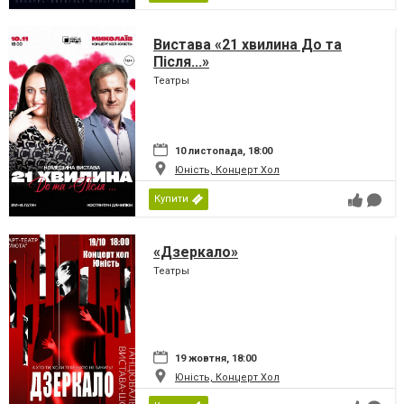
Вистава «21 хвилина До та
Після...»
Театры
10 листопада, 18:00
Юність, Концерт Хол
Купити
«Дзеркало»
Театры
19 жовтня, 18:00
Юність, Концерт Хол