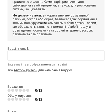
правильне рішення. Коментарі призначені для
спілкування та обговорення, а також для роз'яснення
питань, що цікавлять.
Не дозволяється:
використання ненормативної
лексики, погроз або образ; безпосереднє порівняння з
іншими конкуруючими компаніями; безпідставні заяви,
що ображають діяльність компанії і / або її послуги;
розміщення посилань на сторонні інтернет-ресурси;
реклама та самореклама.
Введіть email:
Ваш e-mail не відображатиметься на сайті
або
Авторизуйтесь
для написання відгуку
Враження
0/12
Обслуговування
0/12
Відгук: