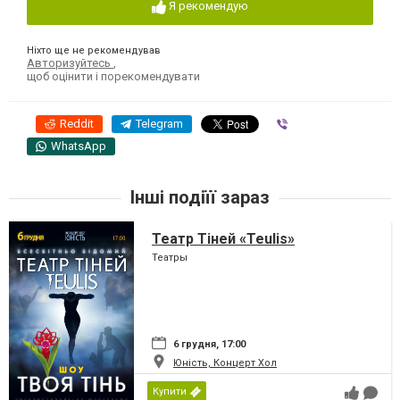
Я рекомендую
Ніхто ще не рекомендував
Авторизуйтесь
,
щоб оцінити і порекомендувати
Reddit
Telegram
Viber
WhatsApp
Інші подіїї зараз
Театр Тіней «Teulis»
Театры
6 грудня, 17:00
Юність, Концерт Хол
Купити