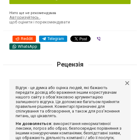
Ніхто ще не рекомендував
Авторизуйтесь
,
щоб оцінити і порекомендувати
Reddit
Telegram
Viber
WhatsApp
Рецензія
Відгук - це думка або оцінка людей, які бажають
передати досвід або враження іншим користувачам
нашого сайту з обов'язковою аргументацією
залишеного відгука. Це допоможе багатьом прийняти
правильне рішення. Коментарі призначені для
спілкування та обговорення, а також для роз'яснення
питань, що цікавлять.
Не дозволяється:
використання ненормативної
лексики, погроз або образ; безпосереднє порівняння з
іншими конкуруючими компаніями; безпідставні заяви,
що ображають діяльність компанії і / або її послуги;