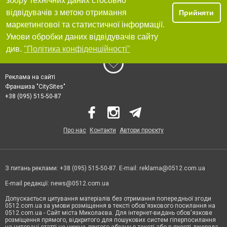
збору технічних даних стосовно
відвідувачів з метою отримання
Прийняти
маркетингової та статистичної інформації.
Умови обробки даних відвідувачів сайту
див.
"Політика конфіденційності"
Реклама на сайті
Франшиза "CitySites"
+38 (095) 515-50-87
Про нас
Контакти
Автори проєкту
З питань реклами: +38 (095) 515-50-87. E-mail:
reklama@0512.com.ua
E-mail редакції:
news@0512.com.ua
Допускається цитування матеріалів без отримання попередньої згоди
0512.com.ua за умови розміщення в тексті обов'язкового посилання на
0512.com.ua - Сайт міста Миколаєва. Для інтернет-видань обов'язкове
розміщення прямого, відкритого для пошукових систем гіперпосилання