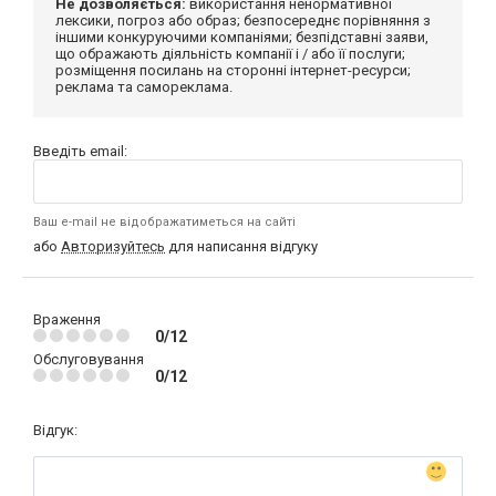
Не дозволяється:
використання ненормативної
лексики, погроз або образ; безпосереднє порівняння з
іншими конкуруючими компаніями; безпідставні заяви,
що ображають діяльність компанії і / або її послуги;
розміщення посилань на сторонні інтернет-ресурси;
реклама та самореклама.
Введіть email:
Ваш e-mail не відображатиметься на сайті
або
Авторизуйтесь
для написання відгуку
Враження
0/12
Обслуговування
0/12
Відгук: