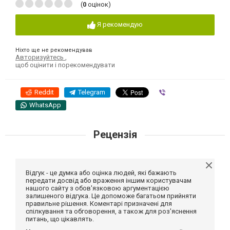
(
0
оцінок)
Я рекомендую
Ніхто ще не рекомендував
Авторизуйтесь
,
щоб оцінити і порекомендувати
Reddit
Telegram
Viber
WhatsApp
Рецензія
Відгук - це думка або оцінка людей, які бажають
передати досвід або враження іншим користувачам
нашого сайту з обов'язковою аргументацією
залишеного відгука. Це допоможе багатьом прийняти
правильне рішення. Коментарі призначені для
спілкування та обговорення, а також для роз'яснення
питань, що цікавлять.