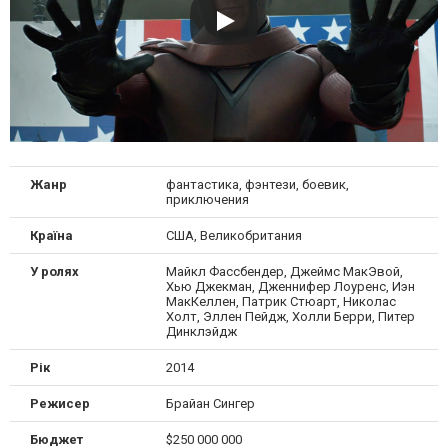
Жанр
фантастика, фэнтези, боевик,
приключения
Країна
США, Великобритания
У ролях
Майкл Фассбендер, Джеймс МакЭвой,
Хью Джекман, Дженнифер Лоуренс, Иэн
МакКеллен, Патрик Стюарт, Николас
Холт, Эллен Пейдж, Холли Берри, Питер
Динклэйдж
Рік
2014
Режисер
Брайан Сингер
Бюджет
$250 000 000