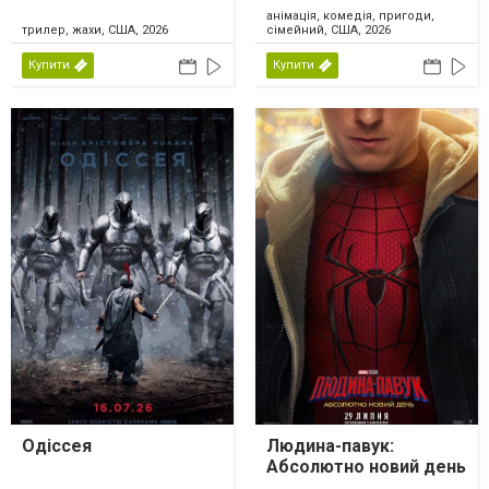
анімація, комедія, пригоди,
трилер, жахи, США, 2026
сімейний, США, 2026
Купити
Купити
Одіссея
Людина-павук:
Абсолютно новий день