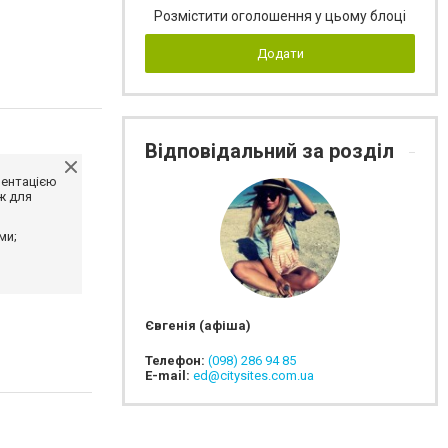
Розмістити оголошення у цьому блоці
Додати
Відповідальний за розділ
ментацією
ж для
ми;
Євгенія (афіша)
Телефон:
(098) 286 94 85
E-mail:
ed@citysites.com.ua