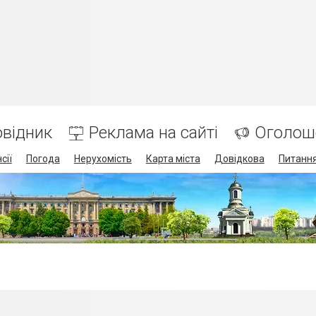
відник
Реклама на сайті
Оголош
сії
Погода
Нерухомість
Карта міста
Довідкова
Питання