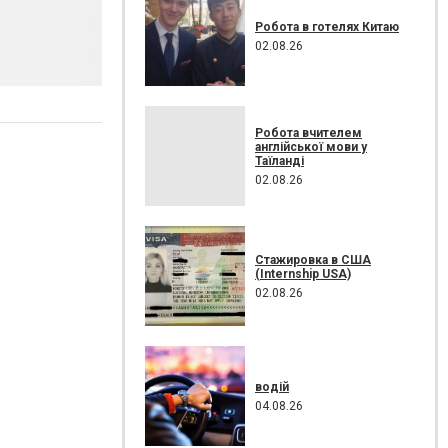
Робота в готелях Китаю
02.08.26
Робота вчителем
англійської мови у
Таїланді
02.08.26
Стажировка в США
(Internship USA)
02.08.26
водій
04.08.26