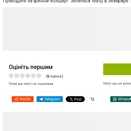
Приходите на фильм-концерт "Зелёный театр в Земфире"
Оцініть першим
(
0
оцінок)
Ніхто ще не рек
Поки ще ніхто не оцінював
Reddit
Telegram
Viber
Whats