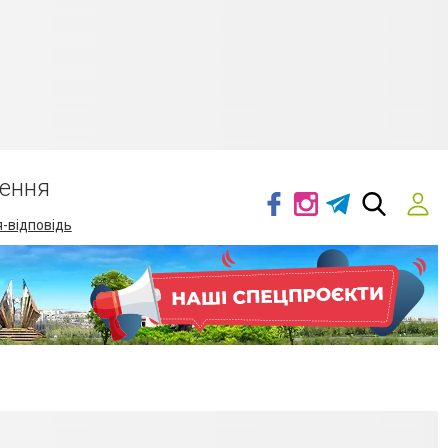
ення
-відповідь