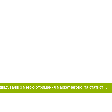
Цей сайт використовує «cookies». Також веб-сайт використовує інтернет-сервіс для збору технічних даних стосовно відвідувачів з метою отримання маркетингової та статистичної інформації. Умови обробки даних відвідувачів сайту див.