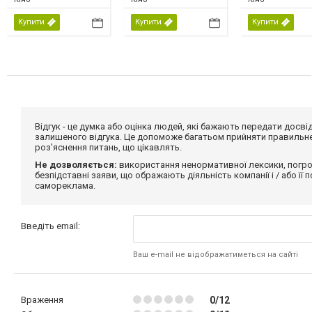
Купити
Купити
Купити
Відгук - це думка або оцінка людей, які бажають передати дос
залишеного відгука. Це допоможе багатьом прийняти правильне 
роз'яснення питань, що цікавлять.
Не дозволяється:
використання ненормативної лексики, погро
безпідставні заяви, що ображають діяльність компанії і / або її
самореклама.
Введіть email:
Ваш e-mail не відображатиметься на сайті
Враження
0/12