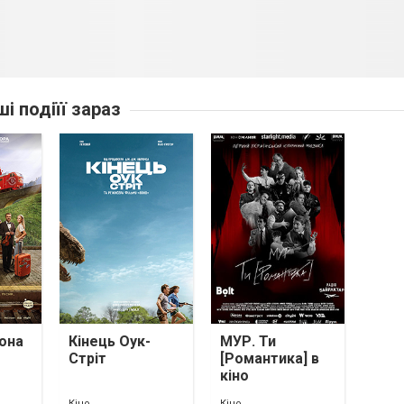
ші подіїї зараз
она
Кінець Оук-
МУР. Ти
Стріт
[Романтика] в
кіно
Кіно
Кіно