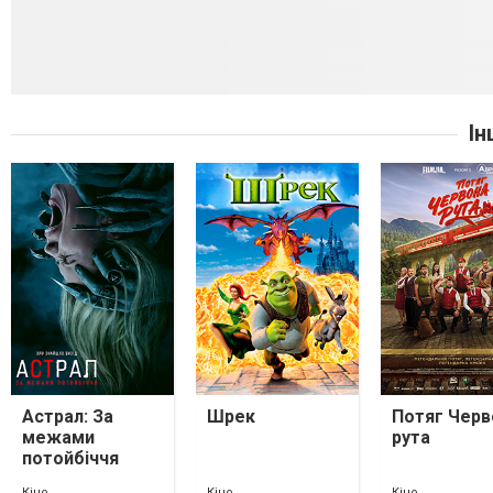
Ін
Астрал: За
Шрек
Потяг Черв
межами
рута
потойбіччя
Кіно
Кіно
Кіно