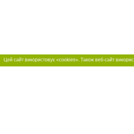
Приєднуйтесь до 
Реклама на сайті
Франшиза "CitySites"
+38 (095) 515-50-87
Про нас
Контакт