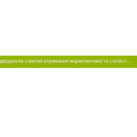
Цей сайт використовує «cookies». Також веб-сайт використовує інтернет-сервіс для збору технічних даних стосовно відвідувачів з метою отримання маркетингової та статистичної інформації. Умови обробки даних відвідувачів сайту див.