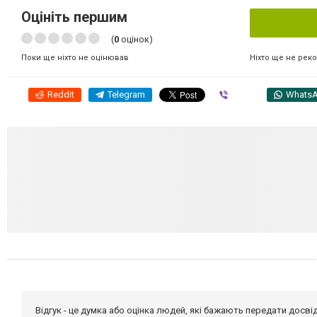
Оцініть першим
(
0
оцінок)
Ніхто ще не рек
Поки ще ніхто не оцінював
Reddit
Telegram
Viber
Whats
Відгук - це думка або оцінка людей, які бажають передати дос