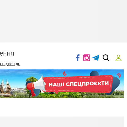
ення
-відповідь