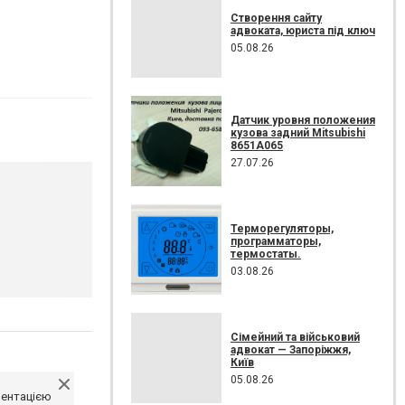
Створення сайту
адвоката, юриста під ключ
05.08.26
Датчик уровня положения
кузова задний Mitsubishi
8651A065
27.07.26
Терморегуляторы,
программаторы,
термостаты.
03.08.26
Сімейний та військовий
адвокат — Запоріжжя,
Київ
05.08.26
ментацією