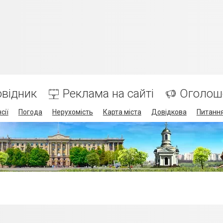
відник
Реклама на сайті
Оголош
сії
Погода
Нерухомість
Карта міста
Довідкова
Питання