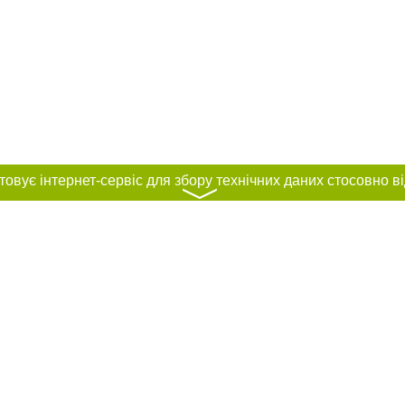
〉
нас :
и
Автори проєкту