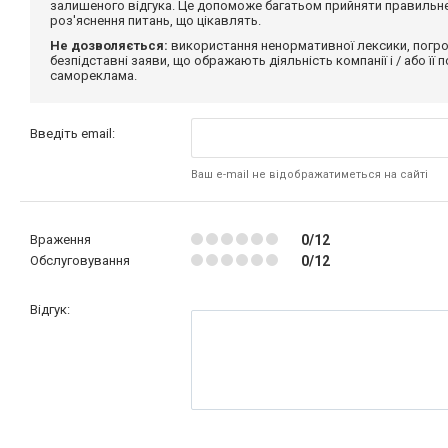
залишеного відгука. Це допоможе багатьом прийняти правильне 
роз'яснення питань, що цікавлять.
Не дозволяється:
використання ненормативної лексики, погро
безпідставні заяви, що ображають діяльність компанії і / або її
самореклама.
Введіть email:
Ваш e-mail не відображатиметься на сайті
Враження
0/12
Обслуговування
0/12
Відгук: