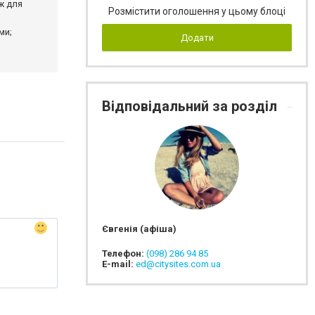
ж для
Розмістити оголошення у цьому блоці
ми;
Додати
Відповідальний за розділ
Євгенія (афіша)
Телефон:
(098) 286 94 85
E-mail:
ed@citysites.com.ua