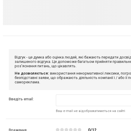
Відгук - це думка або оцінка людей, які бажають передати дос
залишеного відгука. Це допоможе багатьом прийняти правильне 
роз'яснення питань, що цікавлять.
Не дозволяється:
використання ненормативної лексики, погро
безпідставні заяви, що ображають діяльність компанії і / або її
самореклама.
Введіть email:
Ваш e-mail не відображатиметься на сайті
Враження
0/12