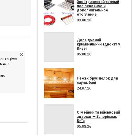
Электрический теплый
пол,основное и
дополнительное
отопление
03.08.26
Досвідчений
кримінальний адвокат у
Києві
05.08.26
ментацією
ж для
ми;
Лежак брус полок для
сауни, бані
24.07.26
Сімейний та військовий
адвокат — Запоріжжя,
Київ
05.08.26