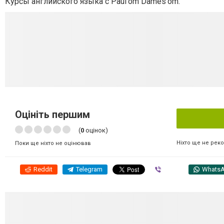
Курсы английского языка с Paul'om Dames'om.
Оцініть першим
(
0
оцінок)
Ніхто ще не рек
Поки ще ніхто не оцінював
Reddit
Telegram
Viber
Whats