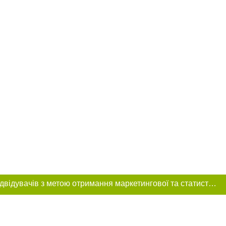
Цей сайт використовує «cookies». Також веб-сайт використовує інтернет-сервіс для збору технічних даних стосовно відвідувачів з метою отримання маркетингової та статистичної інформації. Умови обробки даних відвідувачів сайту див.