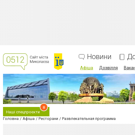
Новини
До
Афіша
Дозвілля
Вакан
8
Наші спецпроєкти
Головна
Афіша
Ресторани
Развлекательная программа