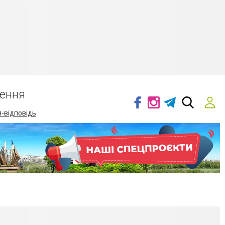
ення
-відповідь