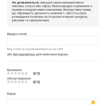
Не дозволяється:
використання ненормативної
лексики, погроз або образ; безпосереднє порівняння з
іншими конкуруючими компаніями; безпідставні заяви,
що ображають діяльність компанії і / або її послуги;
розміщення посилань на сторонні інтернет-ресурси;
реклама та самореклама.
Введіть email:
Ваш e-mail не відображатиметься на сайті
або
Авторизуйтесь
для написання відгуку
Враження
0/12
Обслуговування
0/12
Відгук: