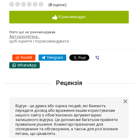
(
0
оцінок)
Я рекомендую
Ніхто ще не рекомендував
Авторизуйтесь
,
щоб оцінити і порекомендувати
Reddit
Telegram
Viber
WhatsApp
Рецензія
Відгук - це думка або оцінка людей, які бажають
передати досвід або враження іншим користувачам
нашого сайту з обов'язковою аргументацією
залишеного відгука. Це допоможе багатьом прийняти
правильне рішення. Коментарі призначені для
спілкування та обговорення, а також для роз'яснення
питань, що цікавлять.