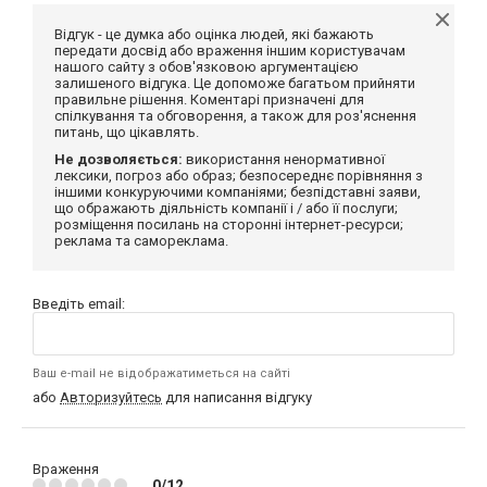
Відгук - це думка або оцінка людей, які бажають
передати досвід або враження іншим користувачам
нашого сайту з обов'язковою аргументацією
залишеного відгука. Це допоможе багатьом прийняти
правильне рішення. Коментарі призначені для
спілкування та обговорення, а також для роз'яснення
питань, що цікавлять.
Не дозволяється:
використання ненормативної
лексики, погроз або образ; безпосереднє порівняння з
іншими конкуруючими компаніями; безпідставні заяви,
що ображають діяльність компанії і / або її послуги;
розміщення посилань на сторонні інтернет-ресурси;
реклама та самореклама.
Введіть email:
Ваш e-mail не відображатиметься на сайті
або
Авторизуйтесь
для написання відгуку
Враження
0/12