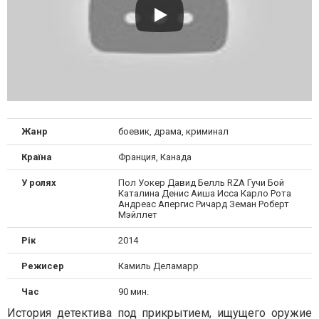
Жанр
боевик, драма, криминал
Країна
Франция, Канада
У ролях
Пол Уокер Давид Белль RZA Гучи Бой
Каталина Денис Аиша Исса Карло Рота
Андреас Апергис Ричард Земан Роберт
Мэйллет
Рік
2014
Режисер
Камиль Деламарр
Час
90 мин.
История детектива под прикрытием, ищущего оружие