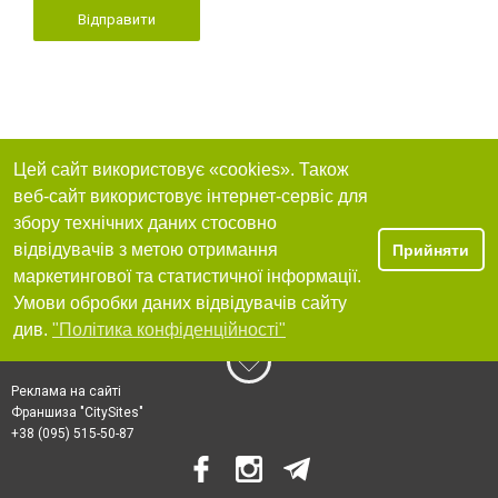
Відправити
Цей сайт використовує «cookies». Також
веб-сайт використовує інтернет-сервіс для
збору технічних даних стосовно
відвідувачів з метою отримання
Прийняти
маркетингової та статистичної інформації.
Умови обробки даних відвідувачів сайту
див.
"Політика конфіденційності"
Реклама на сайті
Франшиза "CitySites"
+38 (095) 515-50-87