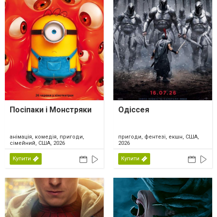
Посіпаки і Монстряки
Одіссея
анімація, комедія, пригоди,
пригоди, фентезі, екшн, США,
сімейний, США, 2026
2026
Купити
Купити