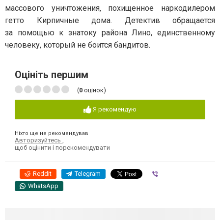
массового уничтожения, похищенное наркодилером
гетто Кирпичные дома. Детектив обращается
за помощью к знатоку района Лино, единственному
человеку, который не боится бандитов.
Оцініть першим
(
0
оцінок)
Я рекомендую
Ніхто ще не рекомендував
Авторизуйтесь
,
щоб оцінити і порекомендувати
Reddit
Telegram
Viber
WhatsApp