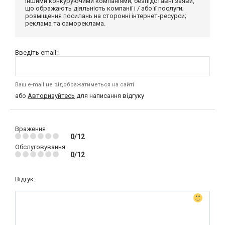
іншими конкуруючими компаніями; безпідставні заяви,
що ображають діяльність компанії і / або її послуги;
розміщення посилань на сторонні інтернет-ресурси;
реклама та самореклама.
Введіть email:
Ваш e-mail не відображатиметься на сайті
або
Авторизуйтесь
для написання відгуку
Враження
0/12
Обслуговування
0/12
Відгук: