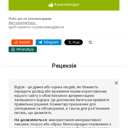
Я рекомендую
Ніхто ще не рекомендував
Авторизуйтесь
,
щоб оцінити і порекомендувати
Reddit
Telegram
Viber
WhatsApp
Рецензія
Відгук - це думка або оцінка людей, які бажають
передати досвід або враження іншим користувачам
нашого сайту з обов'язковою аргументацією
залишеного відгука. Це допоможе багатьом прийняти
правильне рішення. Коментарі призначені для
спілкування та обговорення, а також для роз'яснення
питань, що цікавлять.
Не дозволяється:
використання ненормативної
лексики, погроз або образ; безпосереднє порівняння з