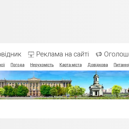
відник
Реклама на сайті
Оголош
сії
Погода
Нерухомість
Карта міста
Довідкова
Питання