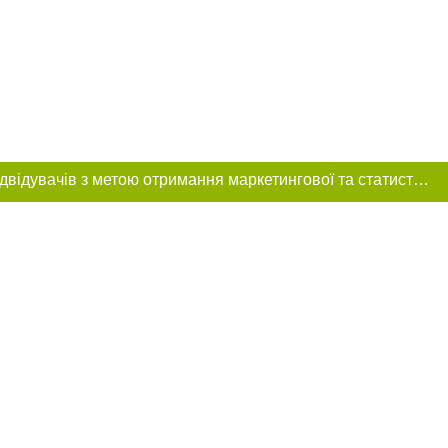
Цей сайт використовує «cookies». Також веб-сайт використовує інтернет-сервіс для збору технічних даних стосовно відвідувачів з метою отримання маркетингової та статистичної інформації. Умови обробки даних відвідувачів сайту див.
розміщення в