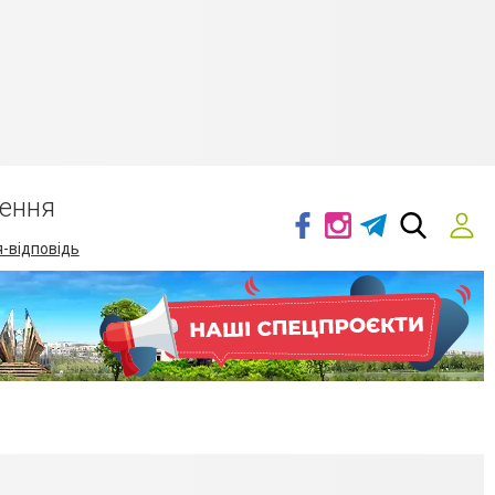
ення
-відповідь