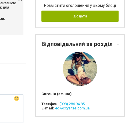
ментацією
Розмістити оголошення у цьому блоці
ж для
Додати
ми;
Відповідальний за розділ
Євгенія (афіша)
Телефон:
(098) 286 94 85
E-mail:
ed@citysites.com.ua