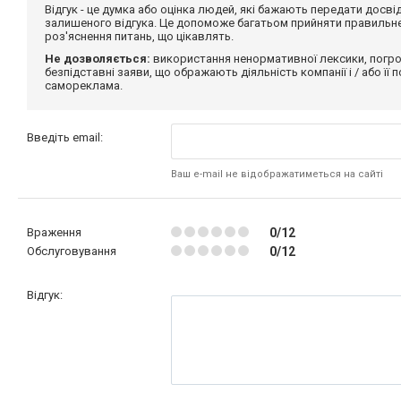
Відгук - це думка або оцінка людей, які бажають передати дос
залишеного відгука. Це допоможе багатьом прийняти правильне 
роз'яснення питань, що цікавлять.
Не дозволяється:
використання ненормативної лексики, погро
безпідставні заяви, що ображають діяльність компанії і / або її
самореклама.
Введіть email:
Ваш e-mail не відображатиметься на сайті
Враження
0/12
Обслуговування
0/12
Відгук: