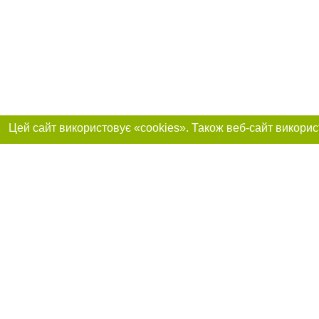
Приєднуйтесь до 
Реклама на сайті
Франшиза "CitySites"
+38 (095) 515-50-87
Про нас
Контакт
З питань реклами: +38 (095) 515-50-87. E-mail:
Допускається цит