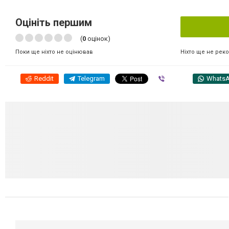
Оцініть першим
(
0
оцінок)
Ніхто ще не рек
Поки ще ніхто не оцінював
Reddit
Telegram
Viber
Whats