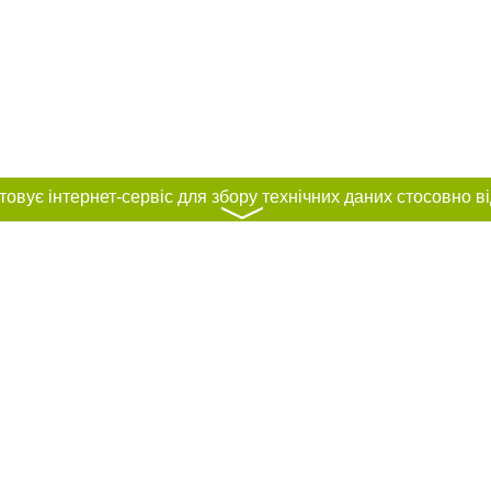
〉
нас :
и
Автори проєкту
ування матеріалів без отримання попередньої згоди 0512.com.ua за умови 