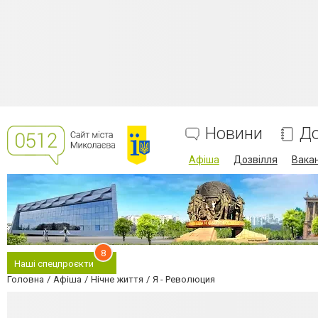
Новини
До
Афіша
Дозвілля
Вакан
8
Наші спецпроєкти
Головна
Афіша
Нічне життя
Я - Революция