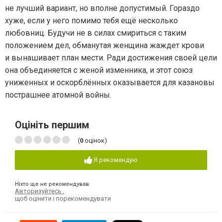
не лучший вариант, но вполне допустимый. Гораздо
хуже, если у него помимо тебя ещё несколько
любовниц. Будучи не в силах смириться с таким
положением дел, обманутая женщина жаждет крови
и вынашивает план мести. Ради достижения своей цели
она объединяется с женой изменника, и этот союз
униженных и оскорблённых оказывается для казановы
пострашнее атомной войны.
Оцініть першим
(
0
оцінок)
Я рекомендую
Ніхто ще не рекомендував
Авторизуйтесь
,
щоб оцінити і порекомендувати