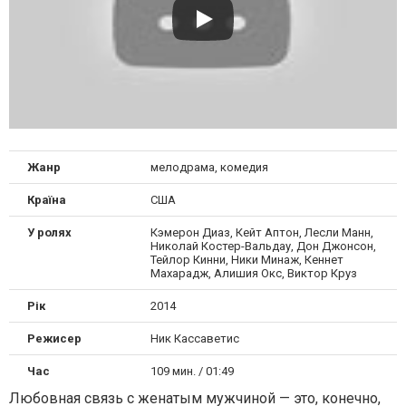
Жанр
мелодрама, комедия
Країна
США
У ролях
Кэмерон Диаз, Кейт Аптон, Лесли Манн,
Николай Костер-Вальдау, Дон Джонсон,
Тейлор Кинни, Ники Минаж, Кеннет
Махарадж, Алишия Окс, Виктор Круз
Рік
2014
Режисер
Ник Кассаветис
Час
109 мин. / 01:49
Любовная связь с женатым мужчиной — это, конечно,