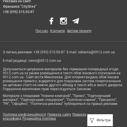
Реклама на сайті
Франшиза "CitySites"
+38 (095) 515-50-87
Про нас
Контакти
Автори проєкту
З питань реклами: +38 (095) 515-50-87. E-mail:
reklama@0512.com.ua
E-mail редакції:
news@0512.com.ua
Допускається цитування матеріалів без отримання попередньої згоди
0512.com.ua за умови розміщення в тексті обов'язкового посилання на
0512.com.ua - Сайт міста Миколаєва. Для інтернет-видань обов'язкове
розміщення прямого, відкритого для пошукових систем гіперпосилання
на цитовані статті не нижче другого абзацу в тексті або в якості джерела.
Порушення виняткових прав переслідується Законом.
Матеріали з плашками "Новини компаній", "Промо", "Партнерський
матеріал", "Партнерський спецпроєкт", "Політичні новини", "Пресреліз",
"PR", "Офіційно", "Політична реклама" публікуються на правах реклами.
Політика конфіденційності
Правила сайту
Правила
класифайд
Редакційна політика
Фільтри