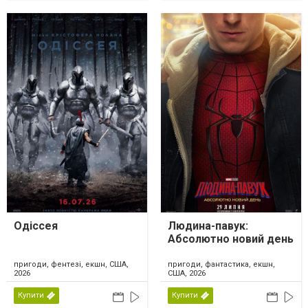
Одіссея
Людина-павук:
Абсолютно новий день
пригоди, фентезі, екшн, США,
пригоди, фантастика, екшн,
2026
США, 2026
Купити
Купити