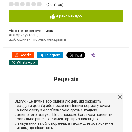
(
0
оцінок)
Я рекомендую
Ніхто ще не рекомендував
Авторизуйтесь
,
щоб оцінити і порекомендувати
Reddit
Telegram
Viber
WhatsApp
Рецензія
Відгук - це думка або оцінка людей, які бажають
передати досвід або враження іншим користувачам
нашого сайту з обов'язковою аргументацією
залишеного відгука. Це допоможе багатьом прийняти
правильне рішення. Коментарі призначені для
спілкування та обговорення, а також для роз'яснення
питань, що цікавлять.