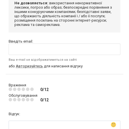
Не дозволяється:
використання ненормативної
лексики, погроз або образ; безпосереднє порівняння з
іншими конкуруючими компаніями; безпідставні заяви,
що ображають діяльність компанії і / або її послуги;
розміщення посилань на сторонні інтернет-ресурси;
реклама та самореклама.
Введіть email:
Ваш e-mail не відображатиметься на сайті
або
Авторизуйтесь
для написання відгуку
Враження
0/12
Обслуговування
0/12
Відгук: