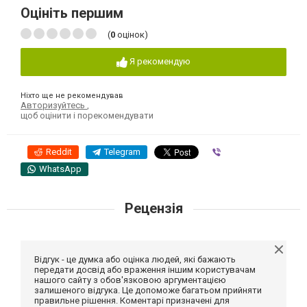
Оцініть першим
(
0
оцінок)
Я рекомендую
Ніхто ще не рекомендував
Авторизуйтесь
,
щоб оцінити і порекомендувати
Reddit
Telegram
Viber
WhatsApp
Рецензія
Відгук - це думка або оцінка людей, які бажають
передати досвід або враження іншим користувачам
нашого сайту з обов'язковою аргументацією
залишеного відгука. Це допоможе багатьом прийняти
правильне рішення. Коментарі призначені для