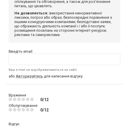
спілкування та обговорення, а також для роз'яснення
питань, що цікавлять.
Не дозволяється:
використання ненормативної
лексики, погроз або образ; безпосереднє порівняння з
іншими конкуруючими компаніями; безпідставні заяви,
що ображають діяльність компанії і / або її послуги;
розміщення посилань на сторонні інтернет-ресурси;
реклама та самореклама.
Введіть email:
Ваш e-mail не відображатиметься на сайті
або
Авторизуйтесь
для написання відгуку
Враження
0/12
Обслуговування
0/12
Відгук: