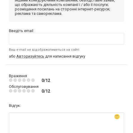
іншими конкуруючими компаніями; безпідставні заяви,
що ображають діяльність компанії і / або її послуги;
розміщення посилань на сторонні інтернет-ресурси;
реклама та самореклама.
Введіть email:
Ваш e-mail не відображатиметься на сайті
або
Авторизуйтесь
для написання відгуку
Враження
0/12
Обслуговування
0/12
Відгук: