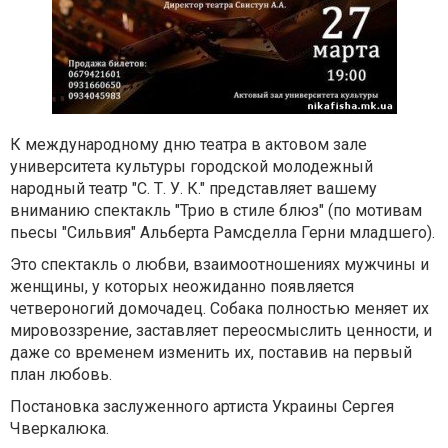
К международному дню театра в актовом зале
университета культуры городской молодежный
народный театр "С. Т. У. К." представляет вашему
вниманию спектакль "Трио в стиле блюз" (по мотивам
пьесы "Сильвия" Альберта Рамсделла Герни младшего).
Это спектакль о любви, взаимоотношениях мужчины и
женщины, у которых неожиданно появляется
четвероногий домочадец. Собака полностью меняет их
мировоззрение, заставляет переосмыслить ценности, и
даже со временем изменить их, поставив на первый
план любовь.
Постановка заслуженного артиста Украины Сергея
Чверкалюка.