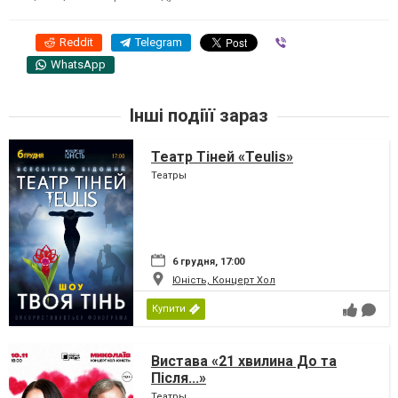
Reddit
Telegram
Viber
WhatsApp
Інші подіїї зараз
Театр Тіней «Teulis»
Театры
6 грудня, 17:00
Юність, Концерт Хол
Купити
Вистава «21 хвилина До та
Після...»
Театры