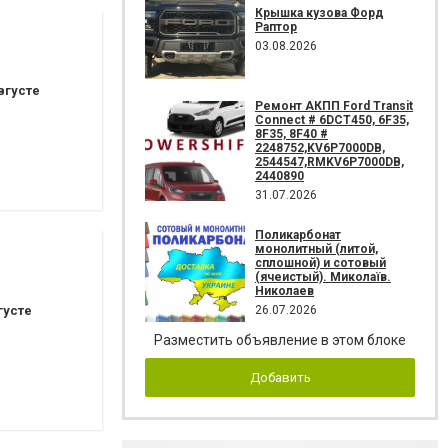
Крышка кузова Форд
Раптор
03.08.2026
вгусте
Ремонт АКПП Ford Transit
Connect # 6DCT450, 6F35,
8F35, 8F40 #
2248752,KV6P7000DB,
2544547,RMKV6P7000DB,
2440890
31.07.2026
Поликарбонат
монолитный (литой,
сплошной) и сотовый
(ячеистый). Миколаїв.
Николаев
26.07.2026
густе
Разместить объявление в этом блоке
Добавить